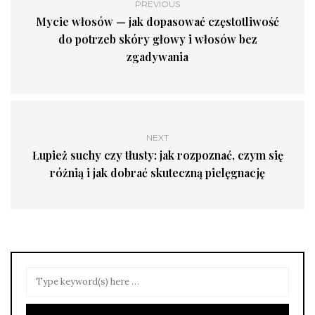
PREVIOUS
Mycie włosów — jak dopasować częstotliwość
do potrzeb skóry głowy i włosów bez
zgadywania
NEXT
Łupież suchy czy tłusty: jak rozpoznać, czym się
różnią i jak dobrać skuteczną pielęgnację