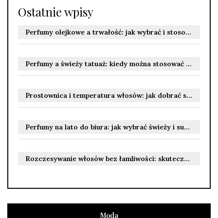
Ostatnie wpisy
Perfumy olejkowe a trwałość: jak wybrać i stosować zapach, by cieszyć się nim dłużej
Perfumy a świeży tatuaż: kiedy można stosować zapachy i jak unikać podrażnień podczas gojenia
Prostownica i temperatura włosów: jak dobrać stopnie do rodzaju i kondycji włosów, by uniknąć uszkodzeń
Perfumy na lato do biura: jak wybrać świeży i subtelny zapach, który nie przytłacza otoczenia
Rozczesywanie włosów bez łamliwości: skuteczne techniki i kosmetyki dla różnych rodzajów włosów
Moda