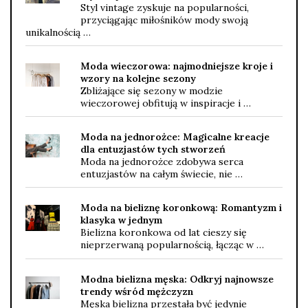
Styl vintage zyskuje na popularności,
przyciągając miłośników mody swoją
unikalnością …
Moda wieczorowa: najmodniejsze kroje i
wzory na kolejne sezony
Zbliżające się sezony w modzie
wieczorowej obfitują w inspiracje i …
Moda na jednorożce: Magicalne kreacje
dla entuzjastów tych stworzeń
Moda na jednorożce zdobywa serca
entuzjastów na całym świecie, nie …
Moda na bieliznę koronkową: Romantyzm i
klasyka w jednym
Bielizna koronkowa od lat cieszy się
nieprzerwaną popularnością, łącząc w …
Modna bielizna męska: Odkryj najnowsze
trendy wśród mężczyzn
Męska bielizna przestała być jedynie