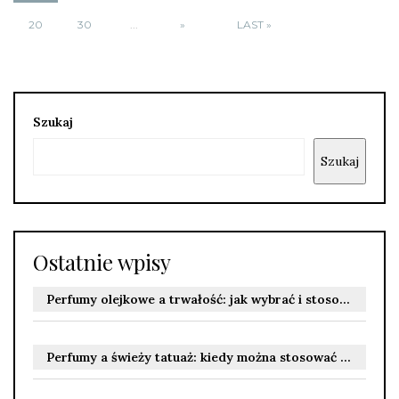
20
30
...
»
LAST »
Szukaj
Szukaj
Ostatnie wpisy
Perfumy olejkowe a trwałość: jak wybrać i stosować zapach, by cieszyć się nim dłużej
Perfumy a świeży tatuaż: kiedy można stosować zapachy i jak unikać podrażnień podczas gojenia