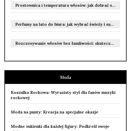
Prostownica i temperatura włosów: jak dobrać stopnie do rodzaju i kondycji włosów, by uniknąć uszkodzeń
Perfumy na lato do biura: jak wybrać świeży i subtelny zapach, który nie przytłacza otoczenia
Rozczesywanie włosów bez łamliwości: skuteczne techniki i kosmetyki dla różnych rodzajów włosów
Moda
Koszulka Rockowa: Wyrazisty styl dla fanów muzyki
rockowej
Moda na punty: Kreacja na specjalne okazje
Modne sukienki dla każdej figury: Podkreśl swoje