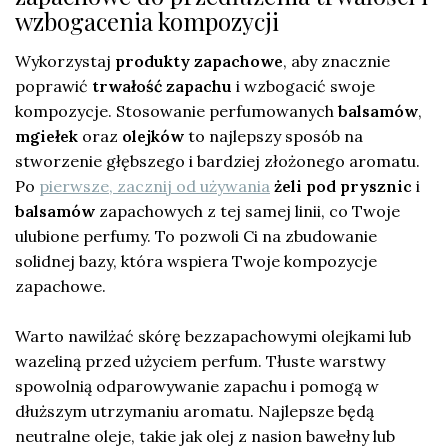
wzbogacenia kompozycji
Wykorzystaj
produkty zapachowe
, aby znacznie
poprawić
trwałość zapachu
i wzbogacić swoje
kompozycje. Stosowanie perfumowanych
balsamów
,
mgiełek
oraz
olejków
to najlepszy sposób na
stworzenie głębszego i bardziej złożonego aromatu.
Po
pierwsze, zacznij od używania
żeli pod prysznic
i
balsamów
zapachowych z tej samej linii, co Twoje
ulubione perfumy. To pozwoli Ci na zbudowanie
solidnej bazy, która wspiera Twoje kompozycje
zapachowe.
Warto nawilżać skórę bezzapachowymi olejkami lub
wazeliną przed użyciem perfum. Tłuste warstwy
spowolnią odparowywanie zapachu i pomogą w
dłuższym utrzymaniu aromatu. Najlepsze będą
neutralne oleje, takie jak olej z nasion bawełny lub