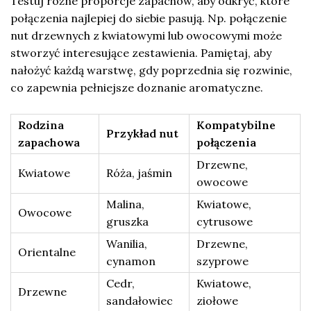
Testuj różne proporcje zapachów, aby odkryć, które
połączenia najlepiej do siebie pasują. Np. połączenie
nut drzewnych z kwiatowymi lub owocowymi może
stworzyć interesujące zestawienia. Pamiętaj, aby
nałożyć każdą warstwę, gdy poprzednia się rozwinie,
co zapewnia pełniejsze doznanie aromatyczne.
Rodzina
Kompatybilne
Przykład nut
zapachowa
połączenia
Drzewne,
Kwiatowe
Róża, jaśmin
owocowe
Malina,
Kwiatowe,
Owocowe
gruszka
cytrusowe
Wanilia,
Drzewne,
Orientalne
cynamon
szyprowe
Cedr,
Kwiatowe,
Drzewne
sandałowiec
ziołowe