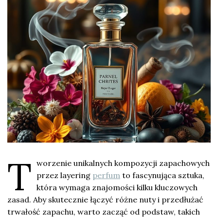
T
worzenie unikalnych kompozycji zapachowych
przez layering
perfum
to fascynująca sztuka,
która wymaga znajomości kilku kluczowych
zasad. Aby skutecznie łączyć różne nuty i przedłużać
trwałość zapachu, warto zacząć od podstaw, takich