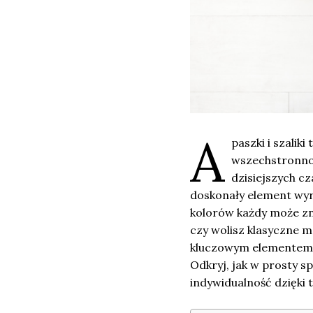
A
paszki i szaliki
wszechstronnoś
dzisiejszych cz
doskonały element wyra
kolorów każdy może zna
czy wolisz klasyczne m
kluczowym elementem T
Odkryj, jak w prosty s
indywidualność dzięk