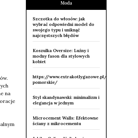
Moda
Szczotka do włosów: jak
wybrać odpowiedni model do
swojego typu i uniknąć
najczęstszych błędów
Koszulka Oversize: Luźny i
modny fason dla stylowych
kobiet
https://www.extrakotlygazowe.pl/kujawsko-
dów.
pomorskie/
nych
ne na
Styl skandynawski: minimalizm i
koracje
elegancja w jednym
Microcement Walls: Efektowne
ściany z mikrocementu
dealnym