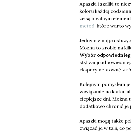
Apaszki i szaliki to n
koloru każdej codzienne
że są idealnym element
metod
, które warto w
Jednym z najprostszych
Można to zrobić na kil
Wybór odpowiedniego
stylizacji odpowiednie
eksperymentować z róż
Kolejnym pomysłem jes
zawiązanie na karku lub
cieplejsze dni. Można 
dodatkowo chronić je 
Apaszki mogą także peł
związać je w talii, co 