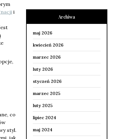
obrym
gnacji
i
Archiwa
Jest
maj 2026
ą
że
kwiecień 2026
marzec 2026
opcje,
luty 2026
styczeń 2026
marzec 2025
luty 2025
ane, co
lipiec 2024
nów
y styl.
maj 2024
mi, jak