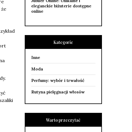
Jubiler Online: Unikalne i
re
eleganckie biżuterie dostępne
 że
online
rzykład
Kategorie
ort
Inne
na
Moda
dy.
Perfumy: wybór i trwałość
Rutyna pielęgnacji włosów
zyć
zaliki
Warto przeczytać