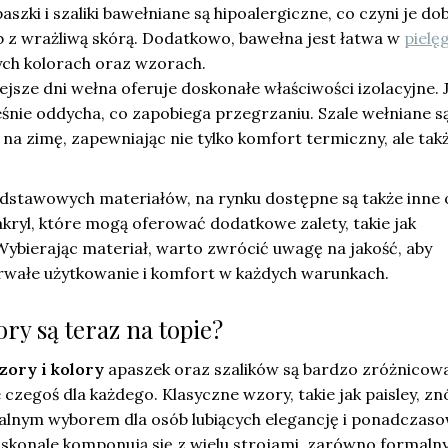
szki i szaliki bawełniane są hipoalergiczne, co czyni je d
 z wrażliwą skórą. Dodatkowo, bawełna jest łatwa w
pielę
ch kolorach oraz wzorach.
jsze dni wełna oferuje doskonałe właściwości izolacyjne. 
eśnie oddycha, co zapobiega przegrzaniu. Szale wełniane s
na zimę, zapewniając nie tylko komfort termiczny, ale tak
dstawowych materiałów, na rynku dostępne są także inne 
 akryl, które mogą oferować dodatkowe zalety, takie jak
ybierając materiał, warto zwrócić uwagę na jakość, aby
rwałe użytkowanie i komfort w każdych warunkach.
ory są teraz na topie?
zory i kolory
apaszek oraz szalików są bardzo zróżnicow
 czegoś dla każdego. Klasyczne wzory, takie jak paisley, z
dealnym wyborem dla osób lubiących elegancję i ponadczasow
skonale komponują się z wielu strojami, zarówno formalny