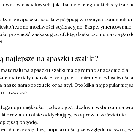
równo w casualowych, jak i bardziej eleganckich stylizacja
 tym, że apaszki i szaliki występują w różnych tkaninach o
ieskończone możliwości stylizacyjne. Eksperymentowanie 
oże przynieść zaskakujące efekty, dzięki czemu nasza gar
i.
ą najlepsze na apaszki i szaliki?
ateriału na apaszki i szaliki ma ogromne znaczenie dla
żne materiały charakteryzują się odmiennymi właściwościa
 nasze samopoczucie oraz styl. Oto kilka najpopularniejs
to rozważyć:
legancji i miękkości, jedwab jest idealnym wyborem na wi
 lekki oraz naturalnie oddychający, co sprawia, że świetnie
eplejszą pogodę.
riał cieszy się dużą popularnością ze względu na swoją w