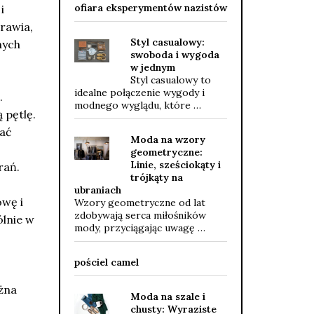
ofiara eksperymentów nazistów
i
prawia,
Styl casualowy:
nych
swoboda i wygoda
w jednym
Styl casualowy to
idealne połączenie wygody i
.
modnego wyglądu, które …
 pętlę.
dać
Moda na wzory
geometryczne:
Linie, sześciokąty i
rań.
trójkąty na
ubraniach
owę i
Wzory geometryczne od lat
zdobywają serca miłośników
ólnie w
mody, przyciągając uwagę …
pościel camel
ożna
Moda na szale i
chusty: Wyraziste