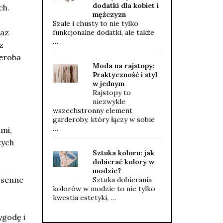
dodatki dla kobiet i
ch.
mężczyzn
Szale i chusty to nie tylko
raz
funkcjonalne dodatki, ale także
…
z
deroba
Moda na rajstopy:
Praktyczność i styl
w jednym
Rajstopy to
niezwykle
wszechstronny element
garderoby, który łączy w sobie
…
mi,
zych
Sztuka koloru: jak
dobierać kolory w
modzie?
osenne
Sztuka dobierania
kolorów w modzie to nie tylko
kwestia estetyki, …
ygodę i