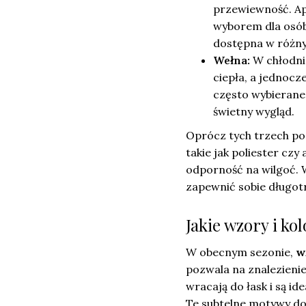
przewiewność. Apa
wyborem dla osób
dostępna w różny
Wełna:
W chłodnie
ciepła, a jednocz
często wybierane 
świetny wygląd.
Oprócz tych trzech po
takie jak poliester czy
odporność na wilgoć. W
zapewnić sobie długot
Jakie wzory i kol
W obecnym sezonie,
w
pozwala na znalezienie
wracają do łask i są i
Te subtelne motywy do