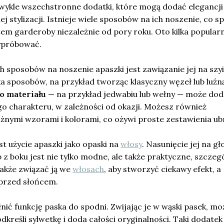
iezwykle wszechstronne dodatki, które mogą dodać elegancji 
j stylizacji. Istnieje wiele sposobów na ich noszenie, co s
em garderoby niezależnie od pory roku. Oto kilka popular
ypróbować.
 sposobów na noszenie apaszki jest zawiązanie jej na szyi
ka sposobów, na przykład tworząc klasyczny węzeł lub luźną
 materiału
— na przykład jedwabiu lub wełny — może do
go charakteru, w zależności od okazji. Możesz również
nymi wzorami i kolorami, co ożywi proste zestawienia ub
t użycie apaszki jako opaski na
włosy
. Nasunięcie jej na gł
 z boku jest nie tylko modne, ale także praktyczne, szczeg
także związać ją we
włosach
, aby stworzyć ciekawy efekt, a
przed słońcem.
nić funkcję paska do spodni. Zwijając je w wąski pasek, m
podkreśli sylwetkę i doda całości oryginalności. Taki dodatek