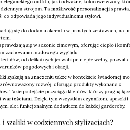
o eleganckiego outfitu, jak i odważne, kolorowe wzory, któ
odziennym strojom. Ta
możliwość personalizacji
sprawia,
ś, co odpowiada jego indywidualnemu stylowi.
nadają się do dodania akcentu w prostych zestawach, na p
rtem.
 sprawdzają się w sezonie zimowym, oferując ciepło i komf
ym zachowaniu modowego wyglądu.
riałów, od delikatnych jedwabi po ciepłe wełny, pozwala 
arunków pogodowych i okazji.
zaliki zyskują na znaczeniu także w kontekście świadomej mo
 zrównoważony rozwój, oferując produkty wykonane z
ów. Takie podejście przyciąga klientów, którzy pragną łąc
i wartościami
. Dzięki tym wszystkim czynnikom, apaszki i s
dnym, ale i funkcjonalnym dodatkiem do każdej garderoby.
 i szaliki w codziennych stylizacjach?