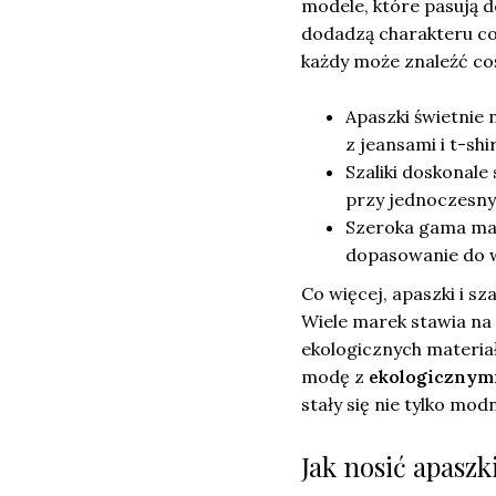
modele, które pasują d
dodadzą charakteru c
każdy może znaleźć co
Apaszki świetnie 
z jeansami i t-shi
Szaliki doskonale
przy jednoczesn
Szeroka gama mate
dopasowanie do w
Co więcej, apaszki i s
Wiele marek stawia na
ekologicznych materiał
modę z
ekologicznym
stały się nie tylko mo
Jak nosić apaszki