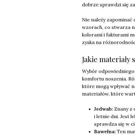
dobrze sprawdzi się za
Nie należy zapominać o
wzorach, co stwarza n
kolorami i fakturami m
zyska na różnorodnośc
Jakie materiały s
Wybór odpowiedniego m
komfortu noszenia. Ró
które mogą wpływać na
materiałów, które war
Jedwab:
Znany z e
i letnie dni. Jest
sprawdza się w ci
Bawełna:
Ten mate