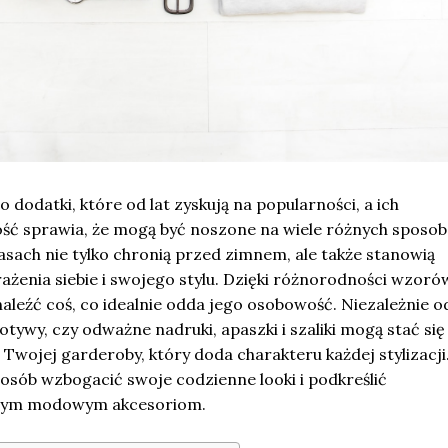
 to dodatki, które od lat zyskują na popularności, a ich
ć sprawia, że mogą być noszone na wiele różnych sposo
asach nie tylko chronią przed zimnem, ale także stanowią
żenia siebie i swojego stylu. Dzięki różnorodności wzorów
leźć coś, co idealnie odda jego osobowość. Niezależnie o
otywy, czy odważne nadruki, apaszki i szaliki mogą stać się
wojej garderoby, który doda charakteru każdej stylizacji
posób wzbogacić swoje codzienne looki i podkreślić
i tym modowym akcesoriom.