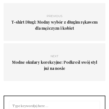
PREVIOUS
T-shirt Długi: Modny wybór z długim rękawem
dla mężczyzn i kobiet
NEXT
Modne okulary korekcyjne: Podkreśl swój styl
już na nosie