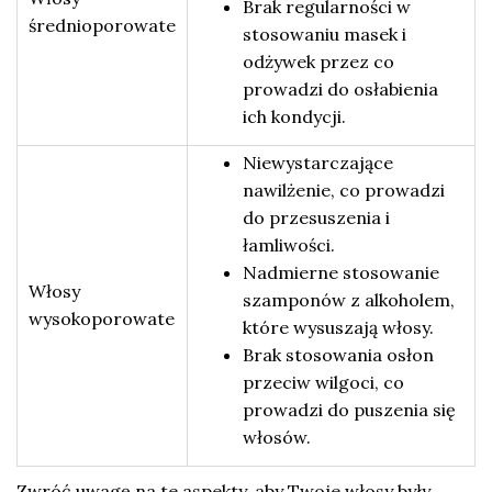
Brak regularności w
średnioporowate
stosowaniu masek i
odżywek przez co
prowadzi do osłabienia
ich kondycji.
Niewystarczające
nawilżenie, co prowadzi
do przesuszenia i
łamliwości.
Nadmierne stosowanie
Włosy
szamponów z alkoholem,
wysokoporowate
które wysuszają włosy.
Brak stosowania osłon
przeciw wilgoci, co
prowadzi do puszenia się
włosów.
Zwróć uwagę na te aspekty, aby Twoje włosy były