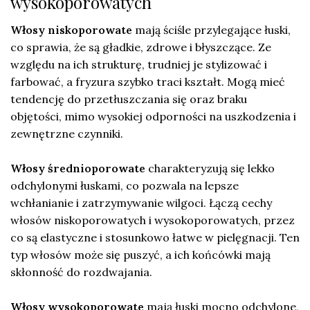
wysokoporowatych
Włosy niskoporowate
mają ściśle przylegające łuski,
co sprawia, że są gładkie, zdrowe i błyszczące. Ze
względu na ich strukturę, trudniej je stylizować i
farbować, a fryzura szybko traci kształt. Mogą mieć
tendencję do przetłuszczania się oraz braku
objętości, mimo wysokiej odporności na uszkodzenia i
zewnętrzne czynniki.
Włosy średnioporowate
charakteryzują się lekko
odchylonymi łuskami, co pozwala na lepsze
wchłanianie i zatrzymywanie wilgoci. Łączą cechy
włosów niskoporowatych i wysokoporowatych, przez
co są elastyczne i stosunkowo łatwe w pielęgnacji. Ten
typ włosów może się puszyć, a ich końcówki mają
skłonność do rozdwajania.
Włosy wysokoporowate
mają łuski mocno odchylone,