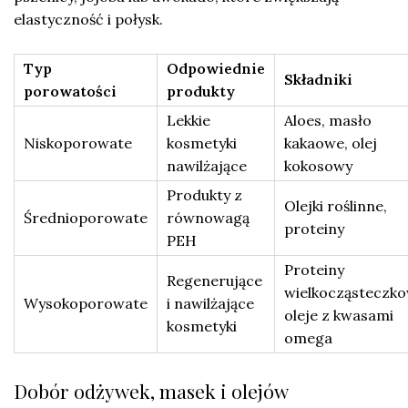
elastyczność i połysk.
Typ
Odpowiednie
Składniki
porowatości
produkty
Lekkie
Aloes, masło
Niskoporowate
kosmetyki
kakaowe, olej
nawilżające
kokosowy
Produkty z
Olejki roślinne,
Średnioporowate
równowagą
proteiny
PEH
Proteiny
Regenerujące
wielkocząsteczko
Wysokoporowate
i nawilżające
oleje z kwasami
kosmetyki
omega
Dobór odżywek, masek i olejów