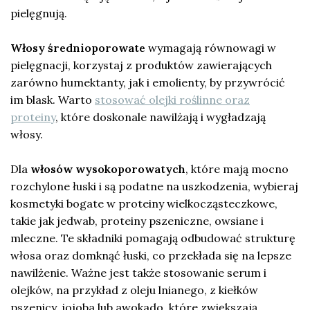
pielęgnują.
Włosy średnioporowate
wymagają równowagi w
pielęgnacji, korzystaj z produktów zawierających
zarówno humektanty, jak i emolienty, by przywrócić
im blask. Warto
stosować olejki roślinne oraz
proteiny
, które doskonale nawilżają i wygładzają
włosy.
Dla
włosów wysokoporowatych
, które mają mocno
rozchylone łuski i są podatne na uszkodzenia, wybieraj
kosmetyki bogate w proteiny wielkocząsteczkowe,
takie jak jedwab, proteiny pszeniczne, owsiane i
mleczne. Te składniki pomagają odbudować strukturę
włosa oraz domknąć łuski, co przekłada się na lepsze
nawilżenie. Ważne jest także stosowanie serum i
olejków, na przykład z oleju lnianego, z kiełków
pszenicy, jojoba lub awokado, które zwiększają