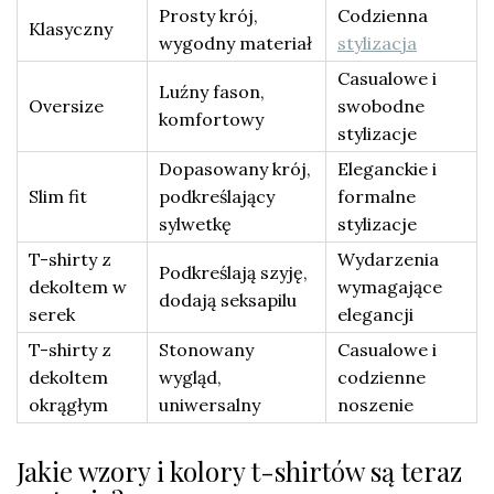
Prosty krój,
Codzienna
Klasyczny
wygodny materiał
stylizacja
Casualowe i
Luźny fason,
Oversize
swobodne
komfortowy
stylizacje
Dopasowany krój,
Eleganckie i
Slim fit
podkreślający
formalne
sylwetkę
stylizacje
T-shirty z
Wydarzenia
Podkreślają szyję,
dekoltem w
wymagające
dodają seksapilu
serek
elegancji
T-shirty z
Stonowany
Casualowe i
dekoltem
wygląd,
codzienne
okrągłym
uniwersalny
noszenie
Jakie wzory i kolory t-shirtów są teraz