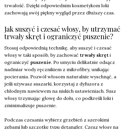
trwałość. Dzięki odpowiednim kosmetykom loki
zachowają swój piękny wygląd przez dłuższy czas.
Jak suszyć i czesać włosy, by utrzymać
trwały skręt i ograniczyć puszenie?
Stosuj odpowiednią technikę, aby suszyć i czesać
włosy w taki sposób, by zachować
trwały skręt
i
ograniczyć
puszenie
. Po umyciu delikatnie odsącz
nadmiar wody ręcznikiem z mikrofibry, unikając
pocierania. Pozwól włosom naturalnie wyschnąć, a
jeśli używasz suszarki, korzystaj z dyfuzora z
chłodnym nawiewem na niskich ustawieniach. Susz
włosy trzymając głowę do dołu, co podkreśli loki i
zminimalizuje puszenie.
Podczas czesania wybierz grzebień z szerokimi
zębami lub szczotkę typu detangler. Czesz włosy na