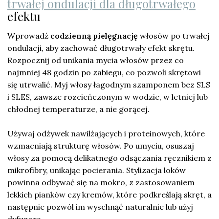
trwałej ondulacji dla długotrwałego
efektu
Wprowadź
codzienną pielęgnację
włosów po trwałej
ondulacji, aby zachować długotrwały efekt skrętu.
Rozpocznij od unikania mycia włosów przez co
najmniej 48 godzin po zabiegu, co pozwoli skrętowi
się utrwalić. Myj włosy łagodnym szamponem bez SLS
i SLES, zawsze rozcieńczonym w wodzie, w letniej lub
chłodnej temperaturze, a nie gorącej.
Używaj odżywek nawilżających i proteinowych, które
wzmacniają strukturę włosów. Po umyciu, osuszaj
włosy za pomocą delikatnego odsączania ręcznikiem z
mikrofibry, unikając pocierania. Stylizacja loków
powinna odbywać się na mokro, z zastosowaniem
lekkich pianków czy kremów, które podkreślają skręt, a
następnie pozwól im wyschnąć naturalnie lub użyj
dyfuzora.