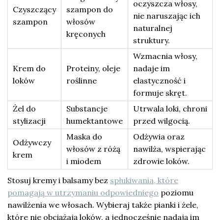
oczyszcza włosy,
Czyszczący
szampon do
nie naruszając ich
szampon
włosów
naturalnej
kręconych
struktury.
Wzmacnia włosy,
Krem do
Proteiny, oleje
nadaje im
loków
roślinne
elastyczność i
formuje skręt.
Żel do
Substancje
Utrwala loki, chroni
stylizacji
humektantowe
przed wilgocią.
Maska do
Odżywia oraz
Odżywczy
włosów z różą
nawilża, wspierając
krem
i miodem
zdrowie loków.
Stosuj kremy i balsamy bez
spłukiwania, które
pomagają w utrzymaniu odpowiedniego
poziomu
nawilżenia we włosach. Wybieraj także pianki i żele,
które nie obciążają loków, a jednocześnie nadają im