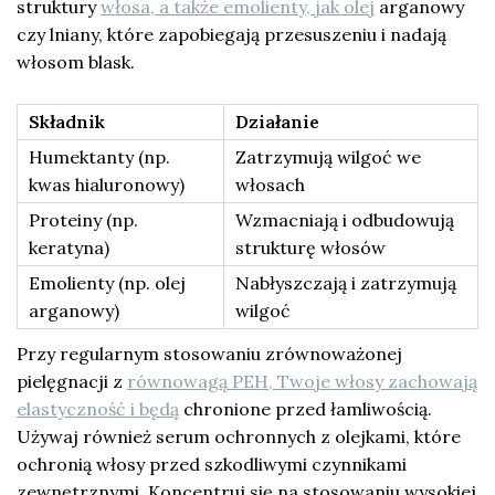
struktury
włosa, a także emolienty, jak olej
arganowy
czy lniany, które zapobiegają przesuszeniu i nadają
włosom blask.
Składnik
Działanie
Humektanty (np.
Zatrzymują wilgoć we
kwas hialuronowy)
włosach
Proteiny (np.
Wzmacniają i odbudowują
keratyna)
strukturę włosów
Emolienty (np. olej
Nabłyszczają i zatrzymują
arganowy)
wilgoć
Przy regularnym stosowaniu zrównoważonej
pielęgnacji z
równowagą PEH, Twoje włosy zachowają
elastyczność i będą
chronione przed łamliwością.
Używaj również serum ochronnych z olejkami, które
ochronią włosy przed szkodliwymi czynnikami
zewnętrznymi. Koncentruj się na stosowaniu wysokiej