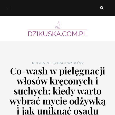
RUTYNA PIELĘGNACJI WŁOSÓW
Co-wash w pielęgnacji
włosów kręconych i
suchych: kiedy warto
wybrać mycie odżywką
i jak uniknąć osadu