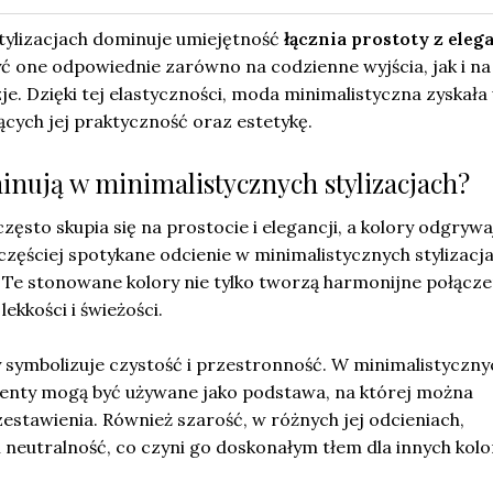
tylizacjach dominuje umiejętność
łącznia prostoty z eleg
ć one odpowiednie zarówno na codzienne wyjścia, jak i na
je. Dzięki tej elastyczności, moda minimalistyczna zyskała 
cych jej praktyczność oraz estetykę.
inują w minimalistycznych stylizacjach?
ęsto skupia się na prostocie i elegancji, a kolory odgrywa
częściej spotykane odcienie w minimalistycznych stylizacj
. Te stonowane kolory nie tylko tworzą harmonijne połączen
lekkości i świeżości.
ry symbolizuje czystość i przestronność. W minimalistyczny
ementy mogą być używane jako podstawa, na której można
stawienia. Również szarość, w różnych jej odcieniach,
 neutralność, co czyni go doskonałym tłem dla innych kol