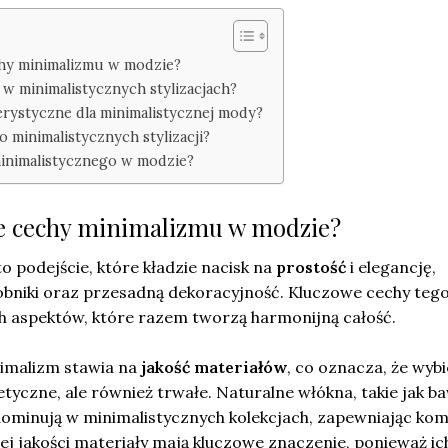
chy minimalizmu w modzie?
 w minimalistycznych stylizacjach?
terystyczne dla minimalistycznej mody?
o minimalistycznych stylizacji?
 minimalistycznego w modzie?
we cechy minimalizmu w modzie?
 podejście, które kładzie nacisk na
prostość
i elegancję,
obniki oraz przesadną dekoracyjność. Kluczowe cechy tego
ch aspektów, które razem tworzą harmonijną całość.
imalizm stawia na
jakość materiałów
, co oznacza, że wyb
tetyczne, ale również trwałe. Naturalne włókna, takie jak b
dominują w minimalistycznych kolekcjach, zapewniając kom
ej jakości materiały mają kluczowe znaczenie, ponieważ ic