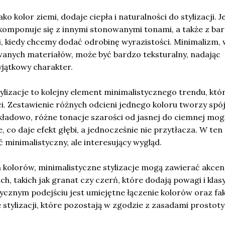
ko kolor ziemi, dodaje ciepła i naturalności do stylizacji. J
 komponuje się z innymi stonowanymi tonami, a także z bar
, kiedy chcemy dodać odrobinę wyrazistości. Minimalizm, 
wanych materiałów, może być bardzo teksturalny, nadając
jątkowy charakter.
izacje to kolejny element minimalistycznego trendu, któ
i. Zestawienie różnych odcieni jednego koloru tworzy spój
kładowo, różne tonacje szarości od jasnej do ciemnej mog
, co daje efekt głębi, a jednocześnie nie przytłacza. W ten
minimalistyczny, ale interesujący wygląd.
olorów, minimalistyczne stylizacje mogą zawierać akcen
h, takich jak granat czy czerń, które dodają powagi i klasy
cznym podejściu jest umiejętne łączenie kolorów oraz fak
stylizacji, które pozostają w zgodzie z zasadami prostoty 