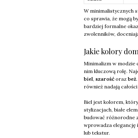
W minimalistycznych s
co sprawia, że mogą by
bardziej formalne okaz
zwolenników, doceniają
Jakie kolory dom
Minimalizm w modzie cz
nim kluczową rolę. Naj
biel
,
szarość
oraz
beż
również nadają całości 
Biel jest kolorem, któ
stylizacjach, białe el
budować różnorodne ze
wprowadza elegancję i
lub tekstur.