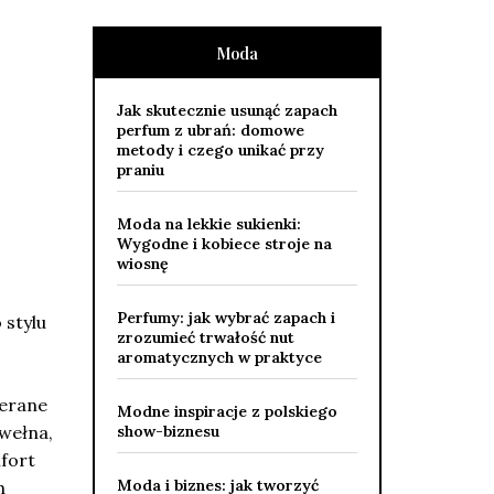
Moda
Jak skutecznie usunąć zapach
perfum z ubrań: domowe
metody i czego unikać przy
praniu
Moda na lekkie sukienki:
Wygodne i kobiece stroje na
wiosnę
Perfumy: jak wybrać zapach i
 stylu
zrozumieć trwałość nut
aromatycznych w praktyce
ierane
Modne inspiracje z polskiego
awełna,
show-biznesu
fort
Moda i biznes: jak tworzyć
h