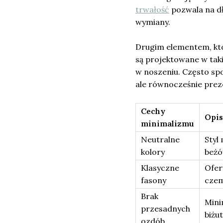
trwałość
pozwala na dł
wymiany.
Drugim elementem, któ
są projektowane w taki
w noszeniu. Często spo
ale równocześnie preze
Cechy
Opis
minimalizmu
Neutralne
Styl 
kolory
beżó
Klasyczne
Ofer
fasony
czem
Brak
Mini
przesadnych
biżu
ozdób