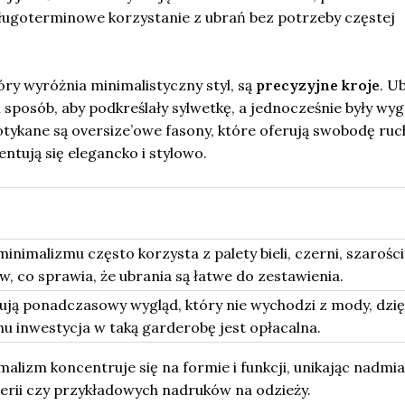
ugoterminowe korzystanie z ubrań bez potrzeby częstej
ry wyróżnia minimalistyczny styl, są
precyzyjne kroje
. U
 sposób, aby podkreślały sylwetkę, a jednocześnie były wy
tykane są oversize’owe fasony, które oferują swobodę ruc
ntują się elegancko i stylowo.
minimalizmu często korzysta z palety bieli, czerni, szarości 
w, co sprawia, że ubrania są łatwe do zestawienia.
ują ponadczasowy wygląd, który nie wychodzi z mody, dzię
u inwestycja w taką garderobę jest opłacalna.
malizm koncentruje się na formie i funkcji, unikając nadmi
terii czy przykładowych nadruków na odzieży.