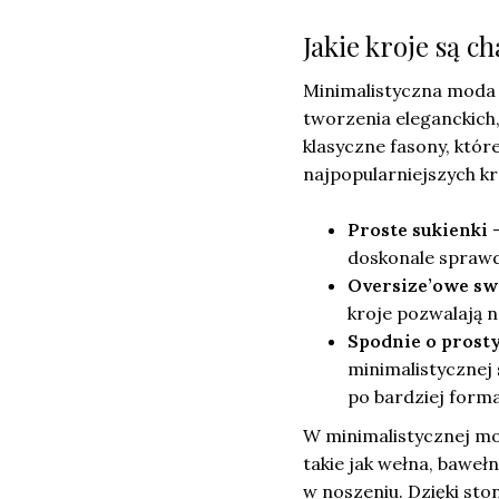
Jakie kroje są 
Minimalistyczna moda 
tworzenia eleganckich,
klasyczne fasony, któr
najpopularniejszych kr
Proste sukienki
–
doskonale sprawdz
Oversize’owe sw
kroje pozwalają 
Spodnie o prost
minimalistycznej 
po bardziej forma
W minimalistycznej mod
takie jak wełna, baweł
w noszeniu. Dzięki sto