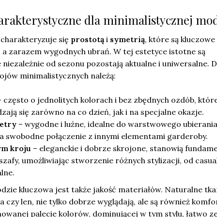
charakterystyczne dla minimalistycznej mo
charakteryzuje się
prostotą
i
symetrią
, które są kluczowe
 a zarazem wygodnych ubrań. W tej estetyce istotne są
e niezależnie od sezonu pozostają aktualne i uniwersalne. 
ojów minimalistycznych należą:
 często o jednolitych kolorach i bez zbędnych ozdób, któr
ają się zarówno na co dzień, jak i na specjalne okazje.
etry
– wygodne i luźne, idealne do warstwowego ubierania
na swobodne połączenie z innymi elementami garderoby.
ym kroju
– eleganckie i dobrze skrojone, stanowią fundam
szafy, umożliwiając stworzenie różnych stylizacji, od casu
lne.
zie kluczowa jest także jakość materiałów. Naturalne tka
na czy len, nie tylko dobrze wyglądają, ale są również komf
nowanej palecie kolorów, dominującej w tym stylu, łatwo z