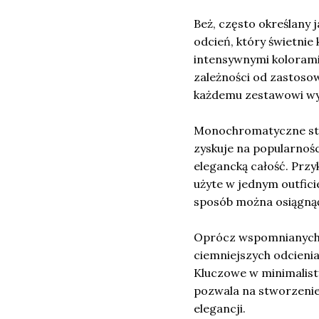
Beż, często określany ja
odcień, który świetnie
intensywnymi kolorami
zależności od zastoso
każdemu zestawowi wy
Monochromatyczne styl
zyskuje na popularnośc
elegancką całość. Przy
użyte w jednym outficie
sposób można osiągnąć 
Oprócz wspomnianych k
ciemniejszych odcieniac
Kluczowe w minimalisty
pozwala na stworzenie 
elegancji.