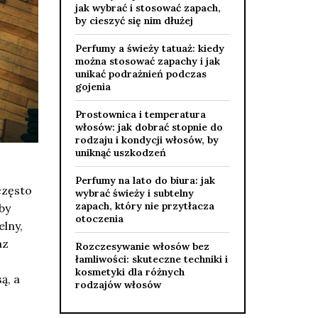
jak wybrać i stosować zapach,
by cieszyć się nim dłużej
Perfumy a świeży tatuaż: kiedy
można stosować zapachy i jak
unikać podrażnień podczas
gojenia
Prostownica i temperatura
włosów: jak dobrać stopnie do
rodzaju i kondycji włosów, by
uniknąć uszkodzeń
Perfumy na lato do biura: jak
często
wybrać świeży i subtelny
zapach, który nie przytłacza
by
otoczenia
elny,
az
Rozczesywanie włosów bez
łamliwości: skuteczne techniki i
kosmetyki dla różnych
ą, a
rodzajów włosów