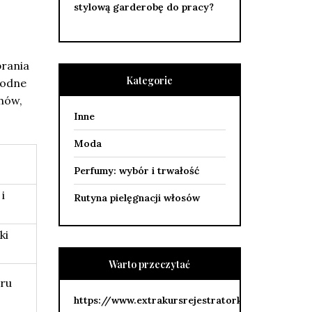
stylową garderobę do pracy?
brania
Kategorie
godne
hów,
Inne
Moda
Perfumy: wybór i trwałość
i
Rutyna pielęgnacji włosów
ki
Warto przeczytać
aru
https://www.extrakursrejestratorkimedycznej.pl