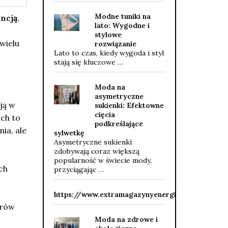
Modne tuniki na
ancją
,
lato: Wygodne i
stylowe
wielu
rozwiązanie
Lato to czas, kiedy wygoda i styl
stają się kluczowe …
Moda na
asymetryczne
ją w
sukienki: Efektowne
cięcia
ach to
podkreślające
ia, ale
sylwetkę
Asymetryczne sukienki
zdobywają coraz większą
popularność w świecie mody,
ch
przyciągając …
https://www.extramagazynyenergii.pl/slask/
orów
Moda na zdrowe i