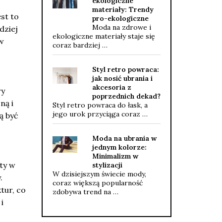
ekologiczne
materiały: Trendy
est to
pro-ekologiczne
Moda na zdrowe i
dziej
ekologiczne materiały staje się
w
coraz bardziej …
Styl retro powraca:
jak nosić ubrania i
akcesoria z
ry
poprzednich dekad?
ną i
Styl retro powraca do łask, a
jego urok przyciąga coraz …
ą być
Moda na ubrania w
jednym kolorze:
Minimalizm w
ty w
stylizacji
W dzisiejszym świecie mody,
.
coraz większą popularność
tur, co
zdobywa trend na …
i