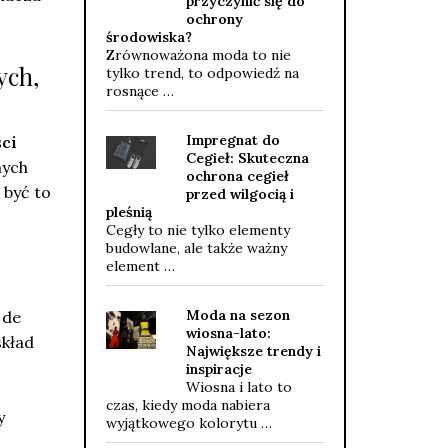
przyczynić się do
ochrony
środowiska?
Zrównoważona moda to nie
ych,
tylko trend, to odpowiedź na
rosnące …
Impregnat do
ci
Cegieł: Skuteczna
nych
ochrona cegieł
 być to
przed wilgocią i
pleśnią
Cegły to nie tylko elementy
budowlane, ale także ważny
element …
Moda na sezon
 de
wiosna-lato:
skład
Największe trendy i
inspiracje
Wiosna i lato to
czas, kiedy moda nabiera
y
wyjątkowego kolorytu …