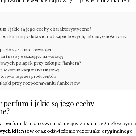
 i pozwoli cieszyć się naprawdę odpowiednim zapachem.
fum i jakie są jego cechy charakterystyczne?
r perfum na podstawie nut zapachowych, intensywności oraz
pachowych i intensywności
a i nazwy wskazujące na wariację
gowych pułapek przy zakupie flankera?
ę w komunikacji marketingowej
stosowane przez producentów
pułapki przy rozpoznawaniu flankersów
r perfum i jakie są jego cechy
ne?
 perfum, która rozwija istniejący zapach. Jego głównym 
ych klientów
oraz odświeżenie wizerunku oryginalnego