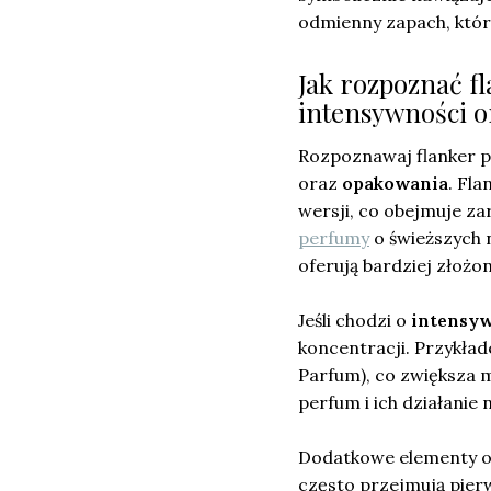
odmienny zapach, któr
Jak rozpoznać f
intensywności o
Rozpoznawaj flanker 
oraz
opakowania
. Fl
wersji, co obejmuje za
perfumy
o świeższych n
oferują bardziej złożo
Jeśli chodzi o
intensy
koncentracji. Przykład
Parfum), co zwiększa m
perfum i ich działanie 
Dodatkowe elementy o
często przejmują pier