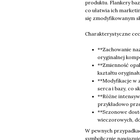
produktu. Flankery ba
co ułatwia ich market
się zmodyfikowanym sk
Charakterystyczne cech
**Zachowanie naz
oryginalnej kompo
**Zmienność opak
kształtu oryginału
**Modyfikacje w 
serca i bazy, co
**Różne intensyw
przykładowo przej
**Sezonowe dosto
wieczorowych, do
W pewnych przypadkach
symbolicznie nawiązuje