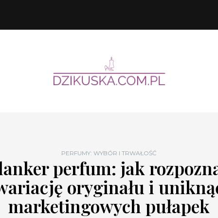
PERFUMY: WYBÓR I TRWAŁOŚĆ
lanker perfum: jak rozpozn
wariację oryginału i unikną
marketingowych pułapek