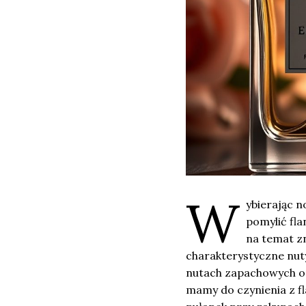
W
ybierając 
pomylić fla
na temat z
charakterystyczne nuty
nutach zapachowych o
mamy do czynienia z f