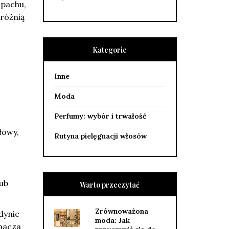
apachu,
 różnią
Kategorie
Inne
Moda
Perfumy: wybór i trwałość
łowy,
Rutyna pielęgnacji włosów
ub
Warto przeczytać
Zrównoważona
dynie
moda: Jak
nacza