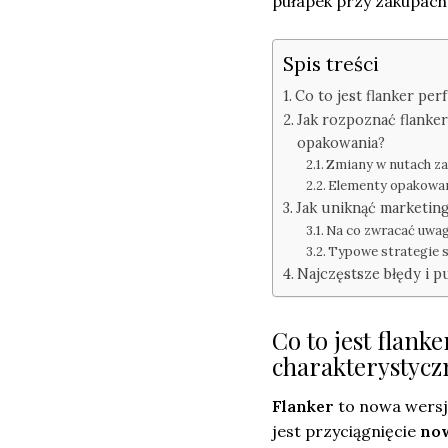
pułapek przy zakupach
Spis treści
Co to jest flanker per
Jak rozpoznać flanke
opakowania?
Zmiany w nutach za
Elementy opakowani
Jak uniknąć marketin
Na co zwracać uwag
Typowe strategie 
Najczęstsze błędy i 
Co to jest flanke
charakterystycz
Flanker
to nowa wersja
jest przyciągnięcie
now