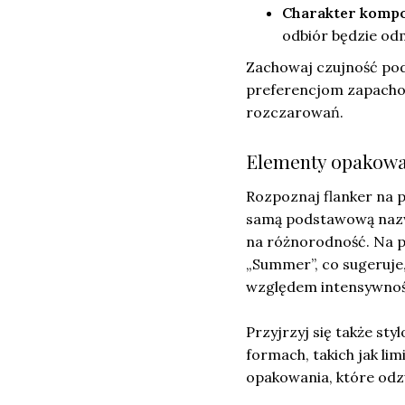
Charakter kompo
odbiór będzie od
Zachowaj czujność pod
preferencjom zapachow
rozczarowań.
Elementy opakowan
Rozpoznaj flanker na 
samą podstawową nazwę
na różnorodność. Na pr
„Summer”, co sugeruje
względem intensywnoś
Przyjrzyj się także sty
formach, takich jak li
opakowania, które odzw