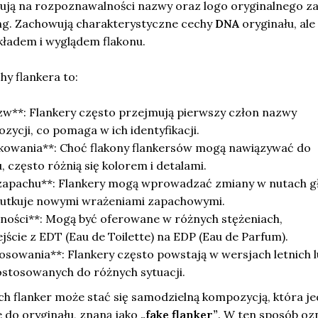
zują na rozpoznawalności nazwy oraz logo oryginalnego z
ing. Zachowują charakterystyczne cechy
DNA
oryginału, ale
ładem i wyglądem flakonu.
y flankera to:
w**: Flankery często przejmują pierwszy człon nazwy
zycji, co pomaga w ich identyfikacji.
owania**: Choć flakony flankersów mogą nawiązywać do
, często różnią się kolorem i detalami.
zapachu**: Flankery mogą wprowadzać zmiany w nutach g
 skutkuje nowymi wrażeniami zapachowymi.
ności**: Mogą być oferowane w różnych stężeniach,
ście z EDT (Eau de Toilette) na EDP (Eau de Parfum).
sowania**: Flankery często powstają w wersjach letnich l
stosowanych do różnych sytuacji.
 flanker może stać się samodzielną kompozycją, która je
 do oryginału, znaną jako
„fake flanker”
. W ten sposób oz