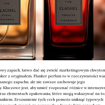
nowy zapach, łatwo dać się zwieść marketingowym chwytom
nker z oryginałem. Flanker perfum to w rzeczywistości wa
nanego zapachu, ale nie zawsze zachowuje jego
. Kluczowe jest, aby umieć rozpoznać różnice w intensywn
raz elementach opakowania, które mogą wskazywać na to,
lankiem. Zrozumienie tych cech pomoże uniknąć typowych