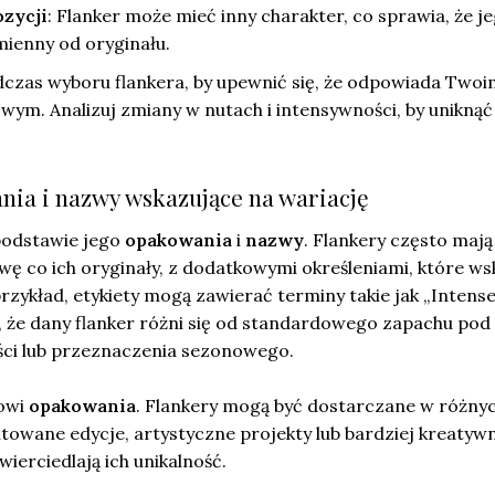
zycji
: Flanker może mieć inny charakter, co sprawia, że j
mienny od oryginału.
czas wyboru flankera, by upewnić się, że odpowiada Twoi
ym. Analizuj zmiany w nutach i intensywności, by uniknąć
ia i nazwy wskazujące na wariację
podstawie jego
opakowania
i
nazwy
. Flankery często mają
 co ich oryginały, z dodatkowymi określeniami, które ws
zykład, etykiety mogą zawierać terminy takie jak „Intense
, że dany flanker różni się od standardowego zapachu pod
ci lub przeznaczenia sezonowego.
lowi
opakowania
. Flankery mogą być dostarczane w różny
mitowane edycje, artystyczne projekty lub bardziej kreatyw
ierciedlają ich unikalność.