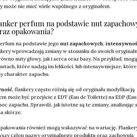
y może nie mieć wiele wspólnego z oryginałem.
lanker perfum na podstawie nut zapachow
raz opakowania?
perfum na podstawie jego
nut zapachowych
,
intensywnoś
ankery wprowadzają zmiany w stosunku do swoich oryginal
równo nuty głowy, jak i serca oraz bazy. Na przykład, mogą
utach, które nadają im lekkości, lub intensywniejsze, które
ny charakter zapachu.
wność
, flankery często różnią się od oryginału modyfikacją
em może być przejście z EDT (Eau de Toilette) na EDP (Eau
oc zapachu. Sprawdź, jak istotne są te zmiany, analizując 
na skórze.
pakowania również mogą wskazywać na wariację. Flanker
wszy człon nazwy oryginalnego produktu oraz zachowują