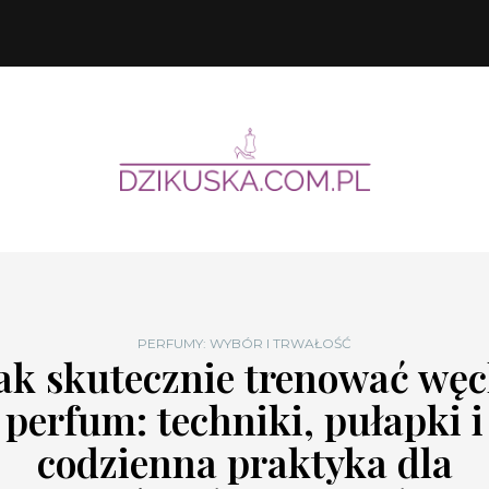
PERFUMY: WYBÓR I TRWAŁOŚĆ
ak skutecznie trenować wę
perfum: techniki, pułapki i
codzienna praktyka dla