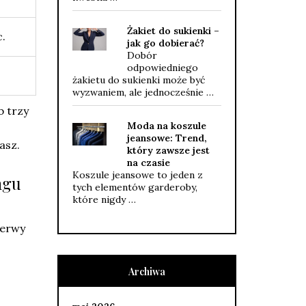
Żakiet do sukienki –
c.
jak go dobierać?
Dobór
odpowiedniego
żakietu do sukienki może być
wyzwaniem, ale jednocześnie …
b trzy
Moda na koszule
jeansowe: Trend,
asz.
który zawsze jest
na czasie
Koszule jeansowe to jeden z
ngu
tych elementów garderoby,
które nigdy …
zerwy
Archiwa