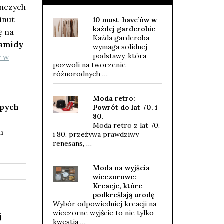
nczych
minut
10 must-have’ów w
każdej garderobie
ę na
Każda garderoba
ramidy
wymaga solidnej
podstawy, która
y w
pozwoli na tworzenie
różnorodnych …
Moda retro:
epych
Powrót do lat 70. i
80.
Moda retro z lat 70.
m
i 80. przeżywa prawdziwy
renesans, …
Moda na wyjścia
wieczorowe:
Kreacje, które
podkreślają urodę
Wybór odpowiedniej kreacji na
wieczorne wyjście to nie tylko
j
kwestia …