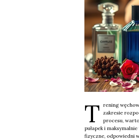
T
rening węchowy
zakresie rozpo
procesu, warto
pułapek i maksymalnie
fizyczne, odpowiedni