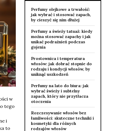
Perfumy olejkowe a trwałość:
jak wybrać i stosować zapach,
by cieszyć się nim dłużej
Perfumy a świeży tatuaż: kiedy
można stosować zapachy i jak
unikać podrażnień podczas
gojenia
Prostownica i temperatura
włosów: jak dobrać stopnie do
rodzaju i kondycji włosów, by
uniknąć uszkodzeń
Perfumy na lato do biura: jak
wybrać świeży i subtelny
zapach, który nie przytłacza
ości w
otoczenia
do tego
Rozczesywanie włosów bez
łamliwości: skuteczne techniki i
e i
kosmetyki dla różnych
ka to
rodzajów włosów