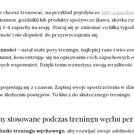
re chcesz trenować, na przykład pojedyncze
nuty zapacho
ynamon, goździki) lub produkty spożywcze (kawa, skórka cy
3-4 zapachy na sesję. Staraj się je zmieniać co kilka tygod
ść i nie dopuścić do przyzwyczajenia się.
czności
– ustal stałe pory treningu, najlepiej rano i wieczo
 minut, koncentrując się na opisywaniu cech zapachowych 
nych wspomnień. Dzięki temu wzmożysz swoją wrażliwość
y pojawiają się z czasem. Zapisuj swoje spostrzeżenia w dzi
 śledzeniu postępów. To klucz do skutecznego treningu
chy stosowane podczas treningu węchu pe
hniki treningu węchowego
, aby rozwijać swoje zdolnośc