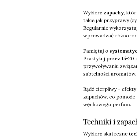
Wybierz
zapachy
, któ
takie jak przyprawy (c
Regularnie wykorzystuj 
wprowadzać różnorodno
Pamiętaj o
systematy
Praktykuj przez 15-20
przywoływaniu związa
subtelności aromatów.
Bądź cierpliwy – efekt
zapachów, co pomoże w
węchowego perfum.
Techniki i zapa
Wybierz skuteczne
tec