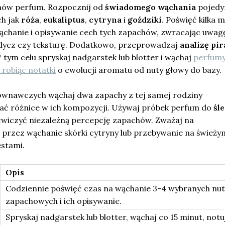
ów perfum. Rozpocznij od
świadomego wąchania
pojedy
ch jak
róża
,
eukaliptus
,
cytryna
i
goździki
. Poświęć kilka 
ąchanie i opisywanie cech tych zapachów, zwracając uwag
łodycz czy teksturę. Dodatkowo, przeprowadzaj
analizę pi
tym celu spryskaj nadgarstek lub blotter i wąchaj
perfum
 robiąc notatki
o ewolucji aromatu od nuty głowy do bazy.
wnawczych wąchaj dwa zapachy z tej samej rodziny
ać różnice w ich kompozycji. Używaj próbek perfum do
śl
 ćwiczyć niezależną percepcję zapachów. Zważaj na
przez wąchanie skórki cytryny lub przebywanie na świeży
stami.
Opis
Codziennie poświęć czas na wąchanie 3-4 wybranych nut
zapachowych i ich opisywanie.
Spryskaj nadgarstek lub blotter, wąchaj co 15 minut, notu