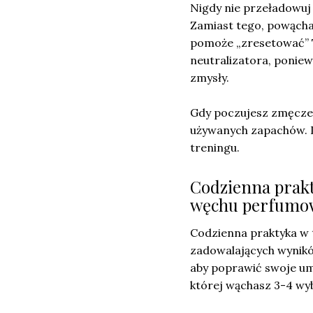
Nigdy nie przeładowuj
Zamiast tego, powąch
pomoże „zresetować” 
neutralizatora, ponie
zmysły.
Gdy poczujesz zmęczen
używanych zapachów. D
treningu.
Codzienna prak
węchu perfumo
Codzienna praktyka w 
zadowalających wynik
aby poprawić swoje umi
której wąchasz 3-4 wyb