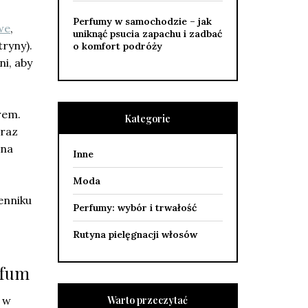
Perfumy w samochodzie – jak
we
,
uniknąć psucia zapachu i zadbać
tryny).
o komfort podróży
ni, aby
rem.
Kategorie
oraz
 na
Inne
Moda
enniku
Perfumy: wybór i trwałość
Rutyna pielęgnacji włosów
rfum
Warto przeczytać
i w