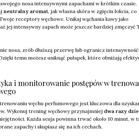
 swojego nosa intensywnymi zapachami w krótkim czasie.
aj
neutralny aromat
, jak własna skóra w zgięciu łokcia, co
Twoje receptory węchowe. Unikaj wąchania kawy jako
waż jej intensywny zapach może jeszcze bardziej zmęczyć
ie nosa, zrób dłuższą przerwę lub ogranicz intensywność
zięki temu możesz uniknąć pułapek, które obniżają efekt
tyka i monitorowanie postępów w trenow
wego
trenowaniu węchu perfumowego jest kluczowa dla uzyska
ów. Wykonuj trening węchowy przynajmniej
dwa razy dzi
ejętności. Każda sesja powinna trwać około 10 minut, w t
rane zapachy i skupiasz się na ich cechach.