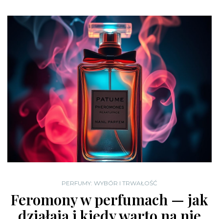
PERFUMY: WYBÓR I TRWAŁOŚĆ
Feromony w perfumach — jak
działają i kiedy warto na nie