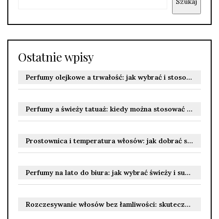
Szukaj
Ostatnie wpisy
Perfumy olejkowe a trwałość: jak wybrać i stosować zapach, by cieszyć się nim dłużej
Perfumy a świeży tatuaż: kiedy można stosować zapachy i jak unikać podrażnień podczas gojenia
Prostownica i temperatura włosów: jak dobrać stopnie do rodzaju i kondycji włosów, by uniknąć uszkodzeń
Perfumy na lato do biura: jak wybrać świeży i subtelny zapach, który nie przytłacza otoczenia
Rozczesywanie włosów bez łamliwości: skuteczne techniki i kosmetyki dla różnych rodzajów włosów