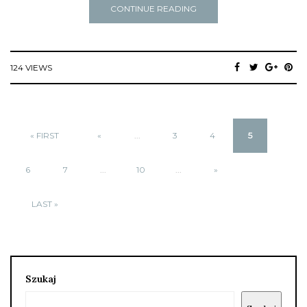
CONTINUE READING
124 VIEWS
« FIRST
«
...
3
4
5
6
7
...
10
...
»
LAST »
Szukaj