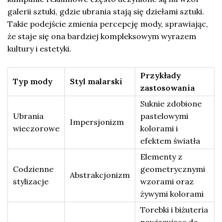
galerii sztuki, gdzie ubrania stają się dziełami sztuki.
Takie podejście zmienia percepcję mody, sprawiając,
że staje się ona bardziej kompleksowym wyrazem
kultury i estetyki.
Przykłady
Typ mody
Styl malarski
zastosowania
Suknie zdobione
Ubrania
pastelowymi
Impersjonizm
wieczorowe
kolorami i
efektem światła
Elementy z
Codzienne
geometrycznymi
Abstrakcjonizm
stylizacje
wzorami oraz
żywymi kolorami
Torebki i biżuteria
nawiązujące do