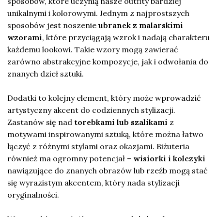
sposobów, które uczynią nasze outfity bardziej
unikalnymi i kolorowymi. Jednym z najprostszych
sposobów jest noszenie
ubranek z malarskimi
wzorami
, które przyciągają wzrok i nadają charakteru
każdemu lookowi. Takie wzory mogą zawierać
zarówno abstrakcyjne kompozycje, jak i odwołania do
znanych dzieł sztuki.
Dodatki to kolejny element, który może wprowadzić
artystyczny akcent do codziennych stylizacji.
Zastanów się nad
torebkami lub szalikami
z
motywami inspirowanymi sztuką, które można łatwo
łączyć z różnymi stylami oraz okazjami. Biżuteria
również ma ogromny potencjał –
wisiorki i kolczyki
nawiązujące do znanych obrazów lub rzeźb mogą stać
się wyrazistym akcentem, który nada stylizacji
oryginalności.