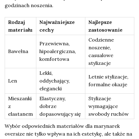
godzinach noszenia.
Rodzaj
Najważniejsze
Najlepsze
materiału
cechy
zastosowanie
Codzienne
Przewiewna,
noszenie,
Bawełna
hipoalergiczna,
casualowe
komfortowa
stylizacje
Lekki,
Letnie stylizacje,
Len
oddychający,
formalne okazje
elegancki
Mieszanki
Elastyczny,
Stylizacje
z
dobrze
wymagające
elastanem
dopasowujący się
swobody ruchów
Wybór odpowiednich materiałów dla marynarek
oversize nie tylko wpływa na ich estetykę, ale także na