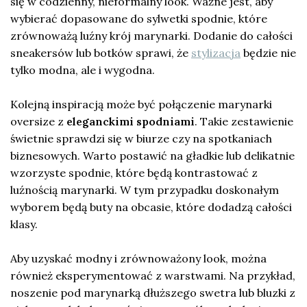
się w codzienny, nieformalny look. Ważne jest, aby
wybierać dopasowane do sylwetki spodnie, które
zrównoważą luźny krój marynarki. Dodanie do całości
sneakersów lub botków sprawi, że
stylizacja
będzie nie
tylko modna, ale i wygodna.
Kolejną inspiracją może być połączenie marynarki
oversize z
eleganckimi spodniami
. Takie zestawienie
świetnie sprawdzi się w biurze czy na spotkaniach
biznesowych. Warto postawić na gładkie lub delikatnie
wzorzyste spodnie, które będą kontrastować z
luźnością marynarki. W tym przypadku doskonałym
wyborem będą buty na obcasie, które dodadzą całości
klasy.
Aby uzyskać modny i zrównoważony look, można
również eksperymentować z warstwami. Na przykład,
noszenie pod marynarką dłuższego swetra lub bluzki z