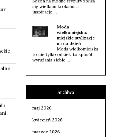
Sezon na modne fryzury zbliża
się wielkimi krokami, a
tur
inspiracje …
Moda
wielkomiejska:
miejskie stylizacje
na co dzień
Moda wielkomiejska
nckie
to nie tylko odzież, to sposób
wyrażania siebie …
malne
Archiwa
lii
maj 2026
ani
kwiecień 2026
marzec 2026