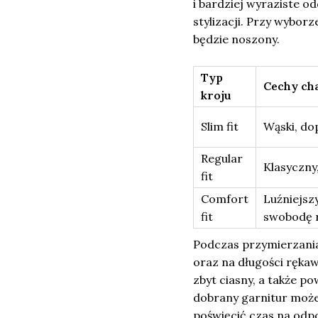
i bardziej wyraziste o
stylizacji. Przy wybor
będzie noszony.
Typ
Cechy ch
kroju
Slim fit
Wąski, do
Regular
Klasyczny
fit
Comfort
Luźniejsz
fit
swobodę 
Podczas przymierzania 
oraz na długości rękaw
zbyt ciasny, a także p
dobrany garnitur może
poświęcić czas na odp