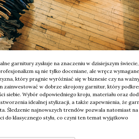
lne garnitury zyskuje na znaczeniu w dzisiejszym świecie,
profesjonalizm są nie tylko doceniane, ale wręcz wymagane
yzna, który pragnie wyróżniać się w biznesie czy na ważn
n zainwestować w dobrze skrojony garnitur, który podkreś
ści siebie. Wybór odpowiedniego kroju, materiału oraz do
tworzenia idealnej stylizacji, a także zapewnienia, że gar
lata. Śledzenie najnowszych trendów pozwala natomiast na
i do klasycznego stylu, co czyni ten temat wyjątkowo