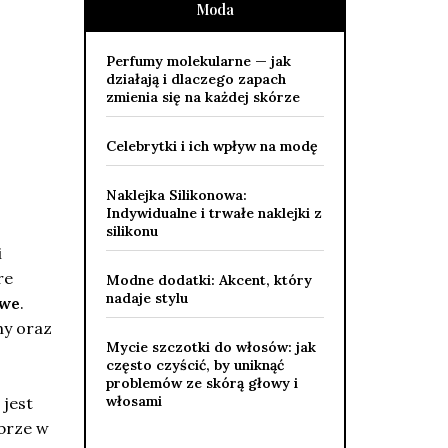
Moda
Perfumy molekularne — jak
działają i dlaczego zapach
zmienia się na każdej skórze
Celebrytki i ich wpływ na modę
Naklejka Silikonowa:
Indywidualne i trwałe naklejki z
silikonu
i
re
Modne dodatki: Akcent, który
nadaje stylu
owe
.
ny oraz
Mycie szczotki do włosów: jak
często czyścić, by uniknąć
problemów ze skórą głowy i
włosami
 jest
obrze w