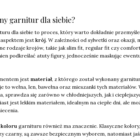
ny garnitur dla siebie?
uru dla siebie to proces, który warto dokładnie przemyśle
aspektem jest
krój
. W zależności od sylwetki oraz okazji,
 rodzaje krojów, takie jak slim fit, regular fit czy comfort 
ien podkreślać atuty figury, jednocześnie maskując ewent
ementem jest
materiał
, z którego został wykonany garnitur
e to wełna, len, bawełna oraz mieszanki tych materiałów.
a, sprawdza się zarówno w chłodniejszych, jak i cieplejszy
st jest lekkim materiałem, idealnym na ciepłe dni, ale mo
iecenia.
o
koloru
garnituru również ma znaczenie. Klasyczne kolory,
czy czarny, są zawsze bezpiecznym wyborem, natomiast jaś