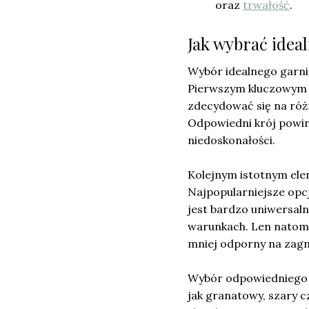
oraz
trwałość
.
Jak wybrać ideal
Wybór idealnego garnit
Pierwszym kluczowym 
zdecydować się na różne
Odpowiedni krój powin
niedoskonałości.
Kolejnym istotnym el
Najpopularniejsze opcj
jest bardzo uniwersaln
warunkach. Len natomia
mniej odporny na zagn
Wybór odpowiednieg
jak granatowy, szary 