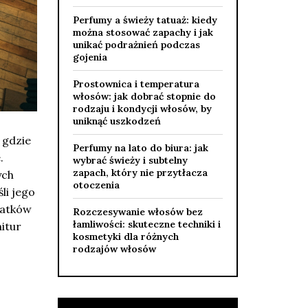
Perfumy a świeży tatuaż: kiedy
można stosować zapachy i jak
unikać podrażnień podczas
gojenia
Prostownica i temperatura
włosów: jak dobrać stopnie do
rodzaju i kondycji włosów, by
uniknąć uszkodzeń
 gdzie
Perfumy na lato do biura: jak
.
wybrać świeży i subtelny
zapach, który nie przytłacza
ych
otoczenia
li jego
datków
Rozczesywanie włosów bez
łamliwości: skuteczne techniki i
nitur
kosmetyki dla różnych
rodzajów włosów