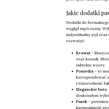
Jakie dodatki p
Dodatki do formalnego
wygląd mężczyzny. Wy
indywidualny styl oraz
rozważyć:
Krawat
– klasycz
oraz koszuli. Mo
subtelne wzory.
Poszetka
– to ma
korespondować z 
różnorodność fakt
Eleganckie buty
–
doskonałym wybor
Pasek
– powinien
harmonijność str