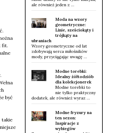
ale również jeden z …
Moda na wzory
geometryczne:
Linie, sześciokąty i
ć.
trójkąty na
 można
ubraniach
fit.
Wzory geometryczne od lat
zdobywają serca miłośników
ualne
mody, przyciągając uwagę …
Modne torebki:
.
Idealny żółtodziób
dla kolekcjonerek
 Wełna
Modne torebki to
ch
nie tylko praktyczny
że być
dodatek, ale również wyraz …
Modne fryzury na
ten sezon:
 takie
Inspiracje z
niejsze
wybiegów