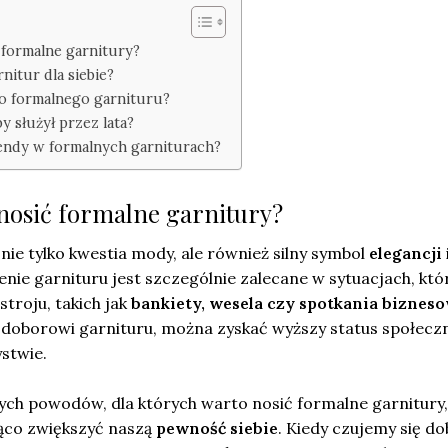
 formalne garnitury?
nitur dla siebie?
do formalnego garnituru?
by służył przez lata?
rendy w formalnych garniturach?
nosić formalne garnitury?
nie tylko kwestia mody, ale również silny symbol
elegancji
nie garnituru jest szczególnie zalecane w sytuacjach, któ
troju, takich jak
bankiety, wesela czy spotkania biznes
doborowi garnituru, można zyskać wyższy status społecz
stwie.
ych powodów, dla których warto nosić formalne garnitury,
ąco zwiększyć naszą
pewność siebie
. Kiedy czujemy się d