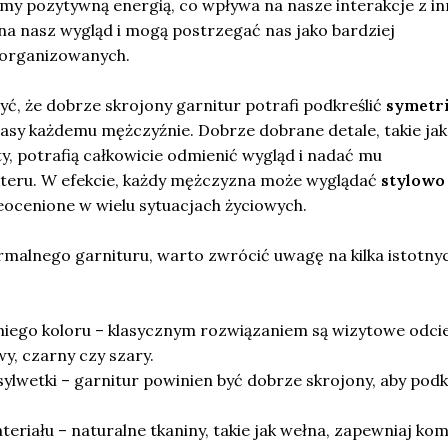
my pozytywną energią, co wpływa na nasze interakcje z in
na nasz wygląd i mogą postrzegać nas jako bardziej
organizowanych.
ć, że dobrze skrojony garnitur potrafi podkreślić
symetr
asy każdemu mężczyźnie. Dobrze dobrane detale, takie jak
ty, potrafią całkowicie odmienić wygląd i nadać mu
teru. W efekcie, każdy mężczyzna może wyglądać
stylowo 
nieocenione w wielu sytuacjach życiowych.
rmalnego garnituru, warto zwrócić uwagę na kilka istotny
ego koloru – klasycznym rozwiązaniem są wizytowe odcie
wy, czarny czy szary.
lwetki – garnitur powinien być dobrze skrojony, aby podk
eriału – naturalne tkaniny, takie jak wełna, zapewniaj ko