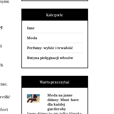
nymi.
Kategorie
ię
Inne
Moda
i
Perfumy: wybór i trwałość
Rutyna pielęgnacji włosów
ch
Warto przeczytać
nie,
Moda na jasne
reślić
dżinsy: Must-have
dla każdej
garderoby
mfort
Jasne dżinsy to nie tylko klasyka,