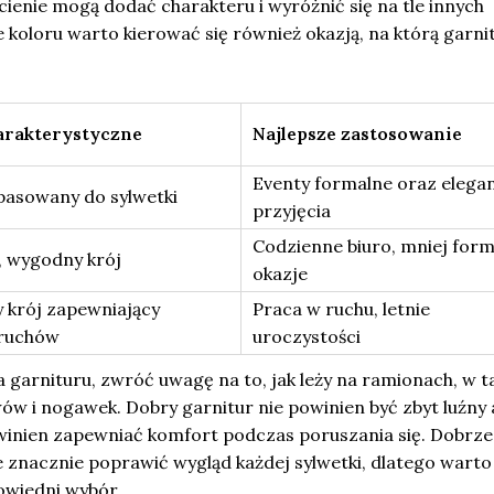
dcienie mogą dodać charakteru i wyróżnić się na tle innych
ze koloru warto kierować się również okazją, na którą garni
arakterystyczne
Najlepsze zastosowanie
Eventy formalne oraz elega
pasowany do sylwetki
przyjęcia
Codzienne biuro, mniej for
, wygodny krój
okazje
y krój zapewniający
Praca w ruchu, letnie
ruchów
uroczystości
garnituru, zwróć uwagę na to, jak leży na ramionach, w ta
ów i nogawek. Dobry garnitur nie powinien być zbyt luźny 
owinien zapewniać komfort podczas poruszania się. Dobrze
 znacznie poprawić wygląd każdej sylwetki, dlatego warto
owiedni wybór.