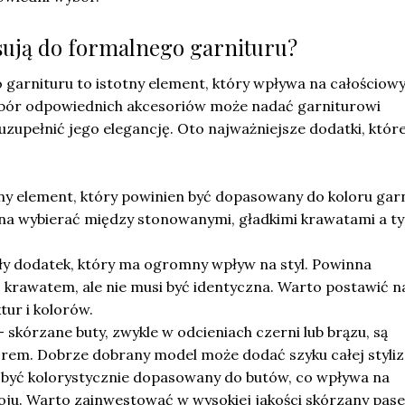
asują do formalnego garnituru?
 garnituru to istotny element, który wpływa na całościow
bór odpowiednich akcesoriów może nadać garniturowi
 uzupełnić jego elegancję. Oto najważniejsze dodatki, któr
ny element, który powinien być dopasowany do koloru gar
żna wybierać między stonowanymi, gładkimi krawatami a t
ły dodatek, który ma ogromny wpływ na styl. Powinna
krawatem, ale nie musi być identyczna. Warto postawić n
ur i kolorów.
 skórzane buty, zwykle w odcieniach czerni lub brązu, są
em. Dobrze dobrany model może dodać szyku całej styliza
 być kolorystycznie dopasowany do butów, co wpływa na
oju. Warto zainwestować w wysokiej jakości skórzany pase