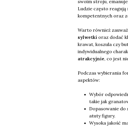
swoim stroju, emanuje
Ludzie często reagują 
kompetentnych oraz z
Warto również zauważy
sylwetki
oraz dodać kl
krawat, koszula czy bu
indywidualnego charak
atrakcyjnie
, co jest 
Podczas wybierania fo
aspektów:
Wybór odpowiedni
takie jak granato
Dopasowanie do sy
atuty figury.
Wysoka jakość mat