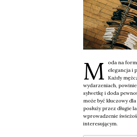
M
oda na forma
elegancja i 
Każdy mężcz
wydarzeniach, powinie
sylwetkę i doda pewno
może być kluczowy dla s
posłuży przez długie 
wprowadzenie świeżośc
interesującym.