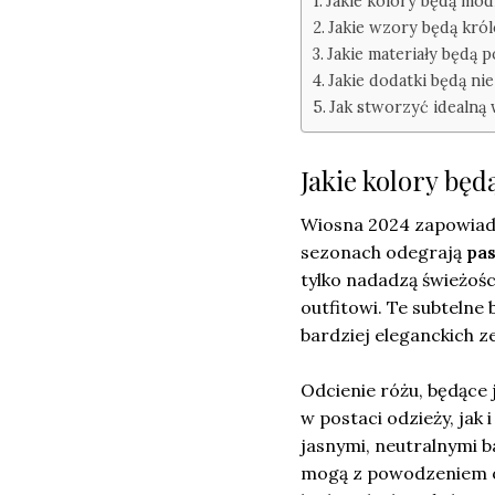
Jakie kolory będą mo
Jakie wzory będą kr
Jakie materiały będą 
Jakie dodatki będą n
Jak stworzyć idealną 
Jakie kolory bę
Wiosna 2024 zapowiada
sezonach odegrają
pas
tylko nadadzą świeżośc
outfitowi. Te subtelne
bardziej eleganckich z
Odcienie różu, będące
w postaci odzieży, jak 
jasnymi, neutralnymi 
mogą z powodzeniem oż