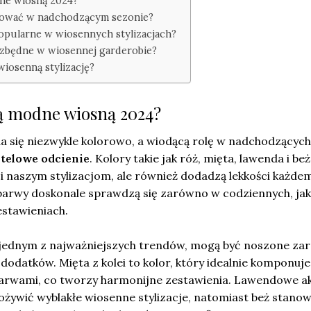
dne wiosną 2024?
ólować w nadchodzącym sezonie?
popularne w wiosennych stylizacjach?
iezbędne w wiosennej garderobie?
wiosenną stylizację?
dą modne wiosną 2024?
 się niezwykle kolorowo, a wiodącą rolę w nadchodzących
telowe odcienie
. Kolory takie jak róż, mięta, lawenda i beż
i naszym stylizacjom, ale również dodadzą lekkości każde
 barwy doskonale sprawdzą się zarówno w codziennych, jak
estawieniach.
 jednym z najważniejszych trendów, mogą być noszone z
i dodatków. Mięta z kolei to kolor, który idealnie komponuje 
barwami, co tworzy harmonijne zestawienia. Lawendowe a
ywić wyblakłe wiosenne stylizacje, natomiast beż stanow