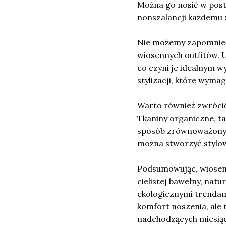
Można go nosić w posta
nonszalancji każdemu 
Nie możemy zapomnie
wiosennych outfitów. U
co czyni je idealnym w
stylizacji, które wymag
Warto również zwróci
Tkaniny organiczne, t
sposób zrównoważony, s
można stworzyć stylowy
Podsumowując, wiosenn
cielistej bawełny, nat
ekologicznymi trendam
komfort noszenia, ale 
nadchodzących miesią