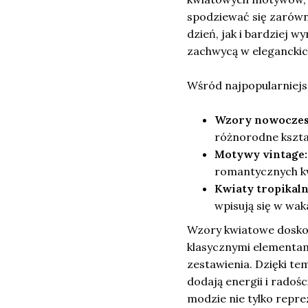
spodziewać się zarówn
dzień, jak i bardziej 
zachwycą w eleganckich
Wśród najpopularniejs
Wzory nowoczes
różnorodne kształt
Motywy vintage:
romantycznych kw
Kwiaty tropikaln
wpisują się w waka
Wzory kwiatowe doskona
klasycznymi elementami
zestawienia. Dzięki te
dodają energii i radoś
modzie nie tylko repre