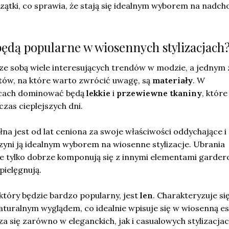
ątki, co sprawia, że stają się idealnym wyborem na nadch
będą popularne w wiosennych stylizacjach
ze sobą wiele interesujących trendów w modzie, a jednym 
tów, na które warto zwrócić uwagę, są
materiały
. W
ącach dominować będą
lekkie
i
przewiewne tkaniny
, które
zas cieplejszych dni.
na jest od lat ceniona za swoje właściwości oddychające i
yni ją idealnym wyborem na wiosenne stylizacje. Ubrania
e tylko dobrze komponują się z innymi elementami gardero
 pielęgnują.
który będzie bardzo popularny, jest
len
. Charakteryzuje si
naturalnym wyglądem, co idealnie wpisuje się w wiosenną es
 się zarówno w eleganckich, jak i casualowych stylizacjac