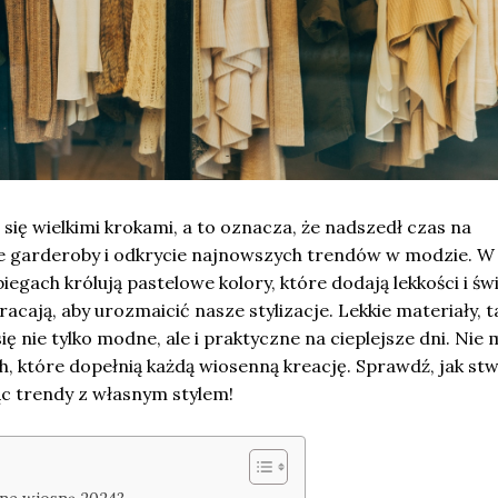
a się wielkimi krokami, a to oznacza, że nadszedł czas na
e garderoby i odkrycie najnowszych trendów w modzie. W
iegach królują pastelowe kolory, które dodają lekkości i świ
cają, aby urozmaicić nasze stylizacje. Lekkie materiały, ta
się nie tylko modne, ale i praktyczne na cieplejsze dni. Nie
, które dopełnią każdą wiosenną kreację. Sprawdź, jak st
ząc trendy z własnym stylem!