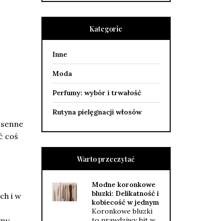
Kategorie
Inne
Moda
Perfumy: wybór i trwałość
Rutyna pielęgnacji włosów
osenne
ć coś
Warto przeczytać
Modne koronkowe
bluzki: Delikatność i
ch i w
kobiecość w jednym
Koronkowe bluzki
emy
to prawdziwy hit w