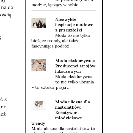
modzie, łączący w sobie …
 na co
ością
Niezwykłe
inspiracje modowe
z przeszłości
Moda to nie tylko
ę:
bieżące trendy, ale także
fascynująca podróż …
Moda ekskluzywna:
Producenci strojów
luksusowych
.
Moda ekskluzywna
to nie tylko ubrania
– to sztuka, pasja …
ć z
Moda uliczna dla
jne
nastolatków:
Kreatywne i
ież
młodzieżowe
trendy
Moda uliczna dla nastolatków to