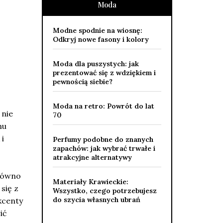
Moda
Modne spodnie na wiosnę:
Odkryj nowe fasony i kolory
Moda dla puszystych: jak
prezentować się z wdziękiem i
pewnością siebie?
Moda na retro: Powrót do lat
 nie
70
mu
 i
Perfumy podobne do znanych
zapachów: jak wybrać trwałe i
atrakcyjne alternatywy
arówno
Materiały Krawieckie:
się z
Wszystko, czego potrzebujesz
do szycia własnych ubrań
kcenty
ić