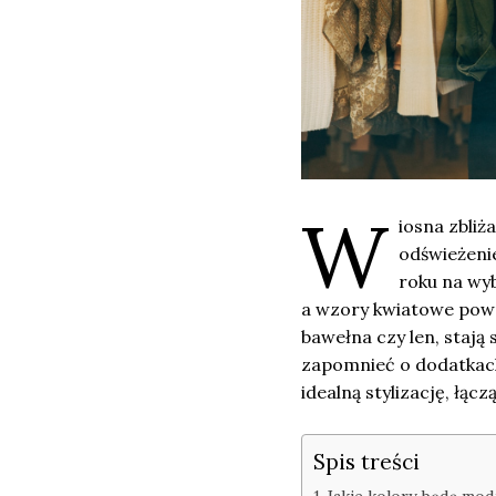
W
iosna zbliż
odświeżeni
roku na wyb
a wzory kwiatowe powra
bawełna czy len, stają 
zapomnieć o dodatkach
idealną stylizację, łąc
Spis treści