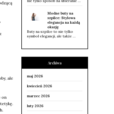
nie tylko sposób na ubieranie …
odzącą
Modne buty na
szpilce: Stylowa
?
elegancja na każdą
okazję
Buty na szpilce to nie tylko
z
symbol elegancji, ale także …
Archiwa
maj 2026
by, ale
kwiecień 2026
marzec 2026
ę on
tetykę.
luty 2026
h.