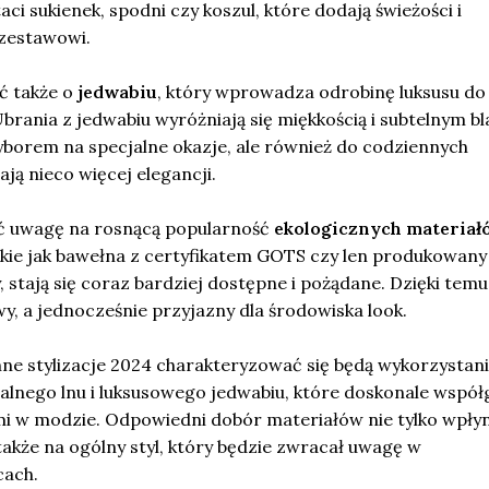
ci sukienek, spodni czy koszul, które dodają świeżości i
zestawowi.
ć także o
jedwabiu
, który wprowadza odrobinę luksusu do
brania z jedwabiu wyróżniają się miękkością i subtelnym bl
yborem na specjalne okazje, ale również do codziennych
ają nieco więcej elegancji.
ć uwagę na rosnącą popularność
ekologicznych materiał
akie jak bawełna z certyfikatem GOTS czy len produkowany
tają się coraz bardziej dostępne i pożądane. Dzięki temu
, a jednocześnie przyjazny dla środowiska look.
e stylizacje 2024 charakteryzować się będą wykorzystan
uralnego lnu i luksusowego jedwabiu, które doskonale współ
i w modzie. Odpowiedni dobór materiałów nie tylko wpłyn
także na ogólny styl, który będzie zwracał uwagę w
cach.