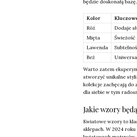
będzie doskonałą bazę
Kolor
Kluczowe
Róż
Dodaje s
Mięta
Świeżość 
Lawenda
Subtelnoś
Beż
Uniwersal
Warto zatem eksperyme
stworzyć unikalne styl
kolekcje zachęcają do 
dla siebie w tym rados
Jakie wzory będ
Kwiatowe wzory to klas
sklepach. W 2024 roku
kwiatowych motywów, c