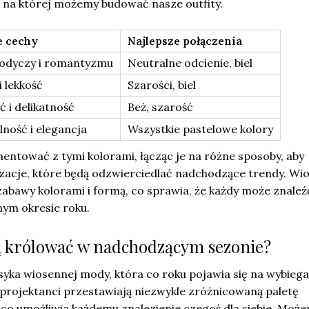
, na której możemy budować nasze outfity.
 cechy
Najlepsze połączenia
łodyczy i romantyzmu
Neutralne odcienie, biel
i lekkość
Szarości, biel
ć i delikatność
Beż, szarość
ność i elegancja
Wszystkie pastelowe kolory
ntować z tymi kolorami, łącząc je na różne sposoby, aby
izacje, które będą odzwierciedlać nadchodzące trendy. Wi
zabawy kolorami i formą, co sprawia, że każdy może znaleź
nym okresie roku.
ą królować w nadchodzącym sezonie?
yka wiosennej mody, która co roku pojawia się na wybiega
 projektanci przestawiają niezwykle zróżnicowaną paletę
o umożliwia każdemu znalezienie czegoś dla siebie. Moż