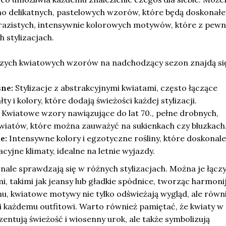
o delikatnych, pastelowych wzorów, które będą doskonałe
wyrazistych, intensywnie kolorowych motywów, które z pewn
 stylizacjach.
zych kwiatowych wzorów na nadchodzący sezon znajdą si
ne:
Stylizacje z abstrakcyjnymi kwiatami, często łączące
y i kolory, które dodają świeżości każdej stylizacji.
Kwiatowe wzory nawiązujące do lat 70., pełne drobnych,
iatów, które można zauważyć na sukienkach czy bluzkach
e:
Intensywne kolory i egzotyczne rośliny, które doskonale
cyjne klimaty, idealne na letnie wyjazdy.
le sprawdzają się w różnych stylizacjach. Można je łączy
, takimi jak jeansy lub gładkie spódnice, tworząc harmoni
mu, kwiatowe motywy nie tylko odświeżają wygląd, ale równ
ci każdemu outfitowi. Warto również pamiętać, że kwiaty w
zentują świeżość i wiosenny urok, ale także symbolizują