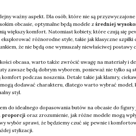
ejny ważny aspekt. Dla osób, które nie są przyzwyczajone
sokim obcasie, optymalne będą modele z
średniej wysoko
nią większy komfort. Natomiast kobiety, które czują się pe
eksplorować różnorodne style, takie jak klasyczne szpilki 
nkiem, że nie będą one wymuszały niewłaściwej postawy ci
kości obcasa, warto także zwrócić uwagę na materiały i de
uty zawsze będą dobrym wyborem, ponieważ nie tylko są s
 komfort podczas noszenia. Detale takie jak klamry, cieka
 mogą dodawać charakteru, dlatego warto wybrać model, 
alny styl.
zem do idealnego dopasowania butów na obcasie do figury 
 proporcji
oraz zrozumienie, jak różne modele mogą wp
iwy wybór sprawi, że będziemy czuć się pewnie i komforto
dej stylizacji.