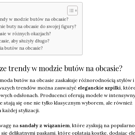
rendy w modzie butów na obcasie?
ie buty na obcasie do swojej figury?
asie w różnych okazjach?
asie, aby służyły długo?
nia butów na obcasie?
sze trendy w modzie butów na obcasie?
moda butów na obcasie zaskakuje różnorodnością stylów i
wszych trendów można zauważyć
eleganckie szpilki
, któr
owych odsłonach. Producenci oferują modele w intensywn
że stają się one nie tylko klasycznym wyborem, ale również
ażdej stylizacji.
uwagę na
sandały z wiązaniem
, które zyskują na popularno
się delikatnymi paskami, które oplatają kostkę, dodając el