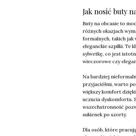
Jak nosić buty n
Buty na obcasie to mod
różnych okazjach wyma
formalnych, takich jak
eleganckie szpilki. Te 
sylwetkę, co jest istot
wieczorowe czy elegan
Na bardziej nieformaln
przyjaciółmi, warto p
większy komfort dzięki
uczucia dyskomfortu. S
wszechstronność pozwa
sukienek po szorty.
Dla osób, które pracu