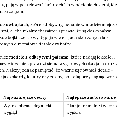
ystępują w pastelowych kolorach lub w odcieniach ziemi, ide
mi kreacjami.
 o
kowbojkach
, które zdobywają uznanie w modzie miejskie
styl, a ich unikalny charakter sprawia, że są doskonałym
Kowbojki często występują w wersjach skórzanych lub
nych o metalowe detale czy hafty.
nież
modele z odkrytymi palcami
, które nadają lekkości i
buwie idealnie sprawdzi się na wyjątkowych okazjach oraz 
ch. Należy jednak pamiętać, że ważne są również detale –
ie jak kokardy, klamry czy cekiny, potrafią przyciągnąć wzro
Najważniejsze cechy
Najlepsze zastosowanie
Wysoki obcas, elegancki
Okazje formalne i wiecz
wygląd
wyjścia