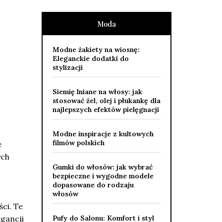
Moda
Modne żakiety na wiosnę:
Eleganckie dodatki do
stylizacji
Siemię lniane na włosy: jak
stosować żel, olej i płukankę dla
najlepszych efektów pielęgnacji
Modne inspiracje z kultowych
filmów polskich
e
ych
Gumki do włosów: jak wybrać
bezpieczne i wygodne modele
dopasowane do rodzaju
włosów
ści. Te
egancji
Pufy do Salonu: Komfort i styl