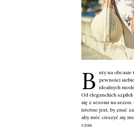
B
uty na obcasie 
pewności siebi
idealnych model
Od eleganckich szpilek
się z sezonu na sezon.
istotne jest, by znać z
aby móc cieszyć się m
czas.