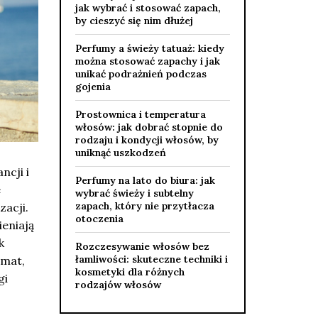
jak wybrać i stosować zapach,
by cieszyć się nim dłużej
Perfumy a świeży tatuaż: kiedy
można stosować zapachy i jak
unikać podrażnień podczas
gojenia
Prostownica i temperatura
włosów: jak dobrać stopnie do
rodzaju i kondycji włosów, by
uniknąć uszkodzeń
ncji i
Perfumy na lato do biura: jak
e
wybrać świeży i subtelny
zapach, który nie przytłacza
zacji.
otoczenia
eniają
k
Rozczesywanie włosów bez
łamliwości: skuteczne techniki i
emat,
kosmetyki dla różnych
gi
rodzajów włosów