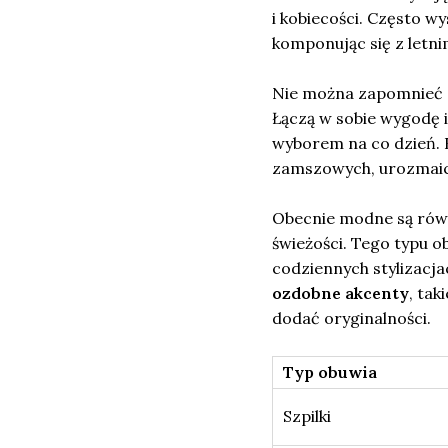
i kobiecości. Często w
komponując się z letni
Nie można zapomnieć
Łączą w sobie wygodę i 
wyborem na co dzień. 
zamszowych, urozmaico
Obecnie modne są rów
świeżości. Tego typu o
codziennych stylizacja
ozdobne akcenty
, tak
dodać oryginalności.
Typ obuwia
Szpilki