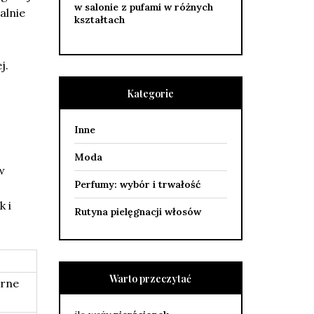
w salonie z pufami w różnych
alnie
kształtach
j.
Kategorie
Inne
Moda
w
Perfumy: wybór i trwałość
k i
Rutyna pielęgnacji włosów
Warto przeczytać
orne