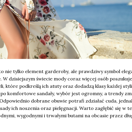
to nie tylko element garderoby, ale prawdziwy symbol elega
e. W dzisiejszym świecie mody coraz więcej osób poszukuj
i, które podkreślą ich atuty oraz dodadzą klasy każdej styli
 po komfortowe sandały, wybór jest ogromny, a trendy zmi
 Odpowiednio dobrane obuwie potrafi zdziałać cuda, jedna
asady ich noszenia oraz pielęgnacji. Warto zagłębić się w t
odnymi, wygodnymi i trwałymi butami na obcasie przez dłu