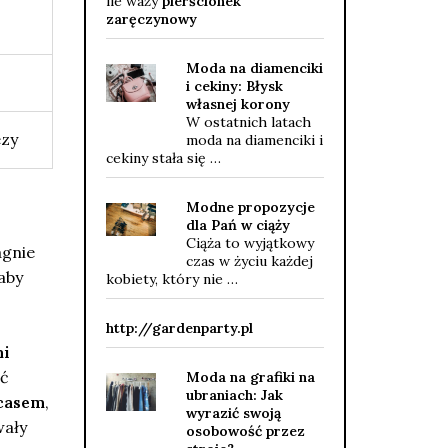
ile waży
pierścionek
zaręczynowy
Moda na diamenciki
i cekiny: Błysk
własnej korony
W ostatnich latach
ezy
moda na diamenciki i
cekiny stała się …
Modne propozycje
dla Pań w ciąży
Ciąża to wyjątkowy
agnie
czas w życiu każdej
aby
kobiety, który nie …
http://gardenparty.pl
mi
ść
Moda na grafiki na
ubraniach: Jak
casem
,
wyrazić swoją
wały
osobowość przez