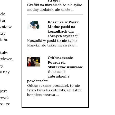
stroje?
Grafiki na ubraniach to nie tylko
modny dodatek, ale także …
 do
ści
Koszulka w Paski:
wnie w
Modne paski na
koszulkach dla
czy
różnych stylizacji
ała.
Koszulki w paski to nie tylko
klasyka, ale także niezwykle …
tale
Odtłuszczanie
tylowe,
Posadzek:
wy
Skuteczne usuwanie
który
tłuszczu i
zabrudzeń z
powierzchni
Odtłuszczanie posadzek to nie
tylko kwestia estetyki, ale także
jest
bezpieczeństwa …
ływać
wo, co