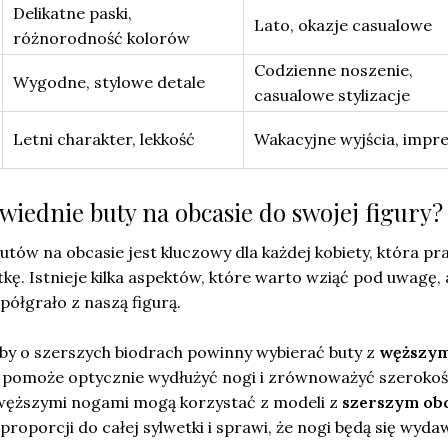
Delikatne paski,
Lato, okazje casualowe
różnorodność kolorów
Codzienne noszenie,
Wygodne, stylowe detale
casualowe stylizacje
Letni charakter, lekkość
Wakacyjne wyjścia, impr
wiednie buty na obcasie do swojej figury?
ów na obcasie jest kluczowy dla każdej kobiety, która pr
tkę. Istnieje kilka aspektów, które warto wziąć pod uwagę, 
ółgrało z naszą figurą.
by o szerszych biodrach powinny wybierać buty z
węższy
łt pomoże optycznie wydłużyć nogi i zrównoważyć szeroko
z węższymi nogami mogą korzystać z modeli z
szerszym ob
proporcji do całej sylwetki i sprawi, że nogi będą się wyda