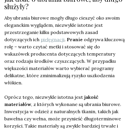
służyły?
Aby ubrania biurowe mogły długo cieszyć oko swoim
eleganckim wyglądem, niezwykle istotne jest
przestrzeganie kilku podstawowych zasad
dotyczących ich
pielęgnacji
.
Pranie
odgrywa kluczową
rolę – warto czytać metki i stosować się do
wskazówek producenta dotyczących temperatury
oraz rodzaju środków czyszczących. W przypadku
większości materiałów warto wybierać programy
delikatne, które zminimalizują ryzyko uszkodzenia
włókien.
Oprócz tego, niezwykle istotna jest
jakość
materiałów
, z których wykonane są ubrania biurowe.
Inwestycja w odzież z naturalnych tkanin, takich jak
bawełna czy wełna, może przynieść długoterminowe
korzyści. Takie materiały są zwykle bardziej trwałe i