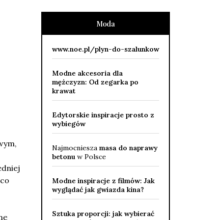
Moda
www.noe.pl/plyn-do-szalunkow
Modne akcesoria dla
mężczyzn: Od zegarka po
krawat
Edytorskie inspiracje prosto z
wybiegów
owym,
Najmocniesza
masa do naprawy
betonu
w Polsce
edniej
 co
Modne inspiracje z filmów: Jak
wyglądać jak gwiazda kina?
Sztuka proporcji: jak wybierać
ne