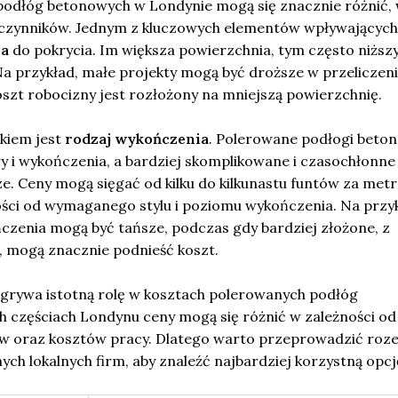
odłóg betonowych w Londynie mogą się znacznie różnić,
 czynników. Jednym z kluczowych elementów wpływających
ia
do pokrycia. Im większa powierzchnia, tym często niższ
a przykład, małe projekty mogą być droższe w przeliczeni
szt robocizny jest rozłożony na mniejszą powierzchnię.
kiem jest
rodzaj wykończenia
. Polerowane podłogi beto
 i wykończenia, a bardziej skomplikowane i czasochłonne
e. Ceny mogą sięgać od kilku do kilkunastu funtów za metr
ści od wymaganego stylu i poziomu wykończenia. Na przyk
czenia mogą być tańsze, podczas gdy bardziej złożone, z
 mogą znacznie podnieść koszt.
dgrywa istotną rolę w kosztach polerowanych podłóg
 częściach Londynu ceny mogą się różnić w zależności od
w oraz kosztów pracy. Dlatego warto przeprowadzić roz
ych lokalnych firm, aby znaleźć najbardziej korzystną opcj