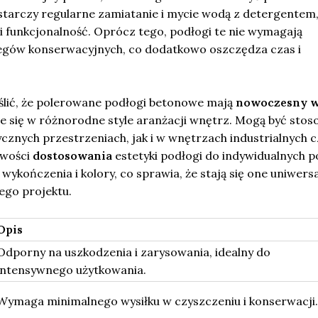
tarczy regularne zamiatanie i mycie wodą z detergentem,
i funkcjonalność. Oprócz tego, podłogi te nie wymagają
egów konserwacyjnych, co dodatkowo oszczędza czas i
lić, że polerowane podłogi betonowe mają
nowoczesny w
je się w różnorodne style aranżacji wnętrz. Mogą być sto
znych przestrzeniach, jak i w wnętrzach industrialnych c
iwości
dostosowania
estetyki podłogi do indywidualnych p
wykończenia i kolory, co sprawia, że stają się one uniwer
ego projektu.
Opis
Odporny na uszkodzenia i zarysowania, idealny do
intensywnego użytkowania.
Wymaga minimalnego wysiłku w czyszczeniu i konserwacji.