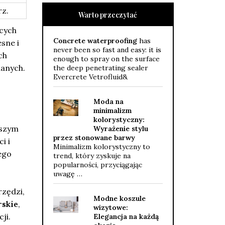
rz.
Warto przeczytać
cych
Concrete waterproofing
has
sne i
never been so fast and easy: it is
ch
enough to spray on the surface
lanych.
the deep penetrating sealer
Evercrete Vetrofluid&
Moda na
minimalizm
kolorystyczny:
wszym
Wyrażenie stylu
przez stonowane barwy
i i
Minimalizm kolorystyczny to
ego
trend, który zyskuje na
popularności, przyciągając
uwagę …
zędzi,
Modne koszule
rskie
,
wizytowe:
ji.
Elegancja na każdą