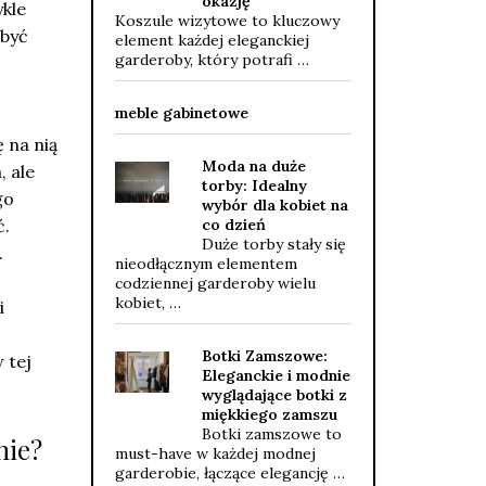
okazję
kle
Koszule wizytowe to kluczowy
 być
element każdej eleganckiej
garderoby, który potrafi …
meble gabinetowe
 na nią
Moda na duże
, ale
torby: Idealny
go
wybór dla kobiet na
ć.
co dzień
Duże torby stały się
.
nieodłącznym elementem
codziennej garderoby wielu
kobiet, …
i
Botki Zamszowe:
 tej
Eleganckie i modnie
wyglądające botki z
miękkiego zamszu
Botki zamszowe to
nie?
must-have w każdej modnej
garderobie, łączące elegancję …