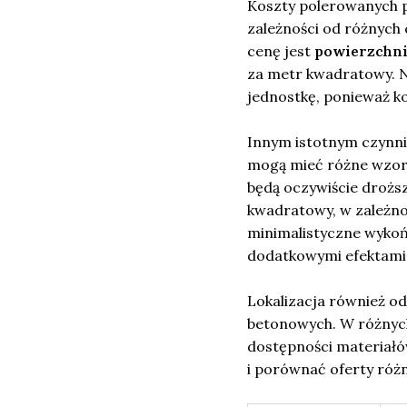
Koszty polerowanych p
zależności od różnych
cenę jest
powierzchn
za metr kwadratowy. N
jednostkę, ponieważ ko
Innym istotnym czynni
mogą mieć różne wzory
będą oczywiście droższ
kwadratowy, w zależno
minimalistyczne wykoń
dodatkowymi efektami,
Lokalizacja również o
betonowych. W różnych
dostępności materiałó
i porównać oferty różn