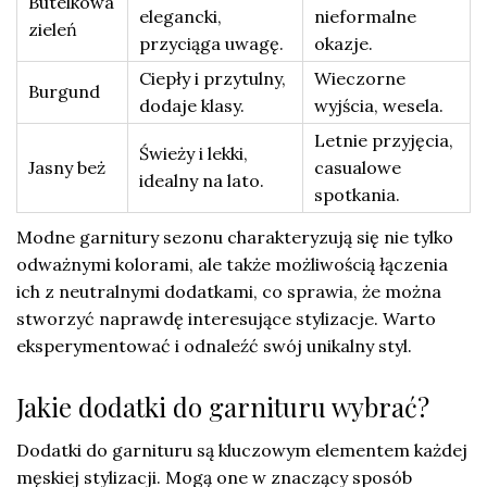
Butelkowa
elegancki,
nieformalne
zieleń
przyciąga uwagę.
okazje.
Ciepły i przytulny,
Wieczorne
Burgund
dodaje klasy.
wyjścia, wesela.
Letnie przyjęcia,
Świeży i lekki,
Jasny beż
casualowe
idealny na lato.
spotkania.
Modne garnitury sezonu charakteryzują się nie tylko
odważnymi kolorami, ale także możliwością łączenia
ich z neutralnymi dodatkami, co sprawia, że można
stworzyć naprawdę interesujące stylizacje. Warto
eksperymentować i odnaleźć swój unikalny styl.
Jakie dodatki do garnituru wybrać?
Dodatki do garnituru są kluczowym elementem każdej
męskiej stylizacji. Mogą one w znaczący sposób