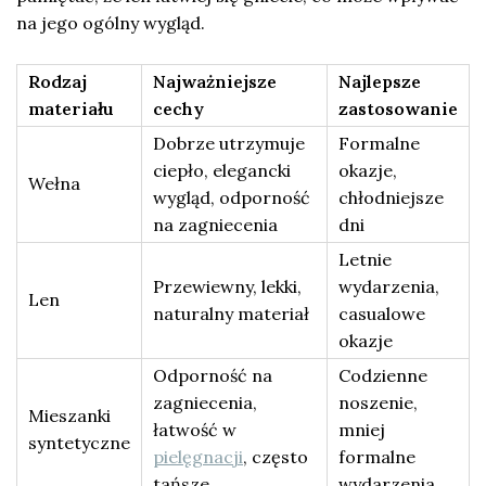
na jego ogólny wygląd.
Rodzaj
Najważniejsze
Najlepsze
materiału
cechy
zastosowanie
Dobrze utrzymuje
Formalne
ciepło, elegancki
okazje,
Wełna
wygląd, odporność
chłodniejsze
na zagniecenia
dni
Letnie
Przewiewny, lekki,
wydarzenia,
Len
naturalny materiał
casualowe
okazje
Odporność na
Codzienne
zagniecenia,
noszenie,
Mieszanki
łatwość w
mniej
syntetyczne
pielęgnacji
, często
formalne
tańsze
wydarzenia