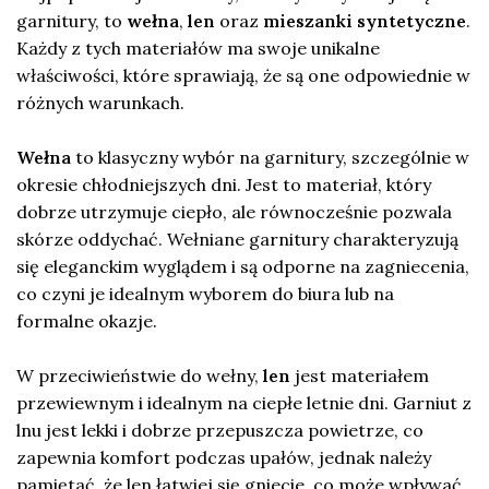
garnitury, to
wełna
,
len
oraz
mieszanki syntetyczne
.
Każdy z tych materiałów ma swoje unikalne
właściwości, które sprawiają, że są one odpowiednie w
różnych warunkach.
Wełna
to klasyczny wybór na garnitury, szczególnie w
okresie chłodniejszych dni. Jest to materiał, który
dobrze utrzymuje ciepło, ale równocześnie pozwala
skórze oddychać. Wełniane garnitury charakteryzują
się eleganckim wyglądem i są odporne na zagniecenia,
co czyni je idealnym wyborem do biura lub na
formalne okazje.
W przeciwieństwie do wełny,
len
jest materiałem
przewiewnym i idealnym na ciepłe letnie dni. Garniut z
lnu jest lekki i dobrze przepuszcza powietrze, co
zapewnia komfort podczas upałów, jednak należy
pamiętać, że len łatwiej się gniecie, co może wpływać