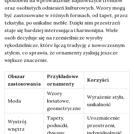
sposobem na wprowadzenie najnowszych trendów
oraz osobistych odniesień kulturowych. Wzory mogą
być zastosowane w różnych formach, od tapet, przez
tekstylia, po unikalne meble. Dzięki nim przestrzeń
staje się bardziej interesująca i harmonijna. Wiele
osób decyduje się na rzemieślnicze wyroby
rękodzielnicze, które łączą tradycję z nowoczesnym
stylem, co sprawia, że ornamenty zyskują jeszcze
większe znaczenie.
Obszar
Przykładowe
Korzyści
zastosowania
ornamenty
Wzory
Wyrażenie stylu,
Moda
kwiatowe,
unikalność
geometryczne
Tapety,
Urozmaicenie
Wystrój
poduszki,
przestrzeni,
wnętrz
dywany
indywidualność