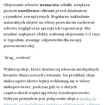
Olejowanie włosów
wzmacnia
cebulki, zwiększa
poziom
nawilżenia
i
chroni
przed działaniem
czynników zewnętrznych. Regularne nakładanie
naturalnych olejów na włosy pozwala im zachować
zdrowy wygląd oraz sprzyja ich regeneracji. Aby
uzyskać najlepsze efekty, wykonuj olejowanie 1–2 razy
w tygodniu, stosując odpowiedni dla swojej
porowatości olej.
’.$rag_context.’
Wybieraj oleje, które dostarczą włosom niezbędnych
kwasów tłuszczowych i witamin. Na przykład, oleje
niskocząsteczkowe lepiej wchłaniają się w włosy
niskoporowate, podczas gdy te o dużych
cząsteczkach wspierają włosy wysokoporowate.
Dobrym pomysłem jest połączenie oleju z
maską do
włosów, co dodatkowo zwiększa efektywność zabiegu
.