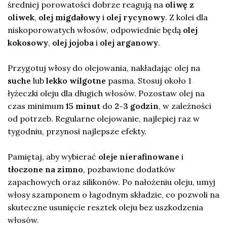
średniej porowatości dobrze reagują na
oliwę z
oliwek
,
olej migdałowy
i
olej rycynowy
. Z kolei dla
niskoporowatych włosów, odpowiednie będą
olej
kokosowy
,
olej jojoba
i
olej arganowy
.
Przygotuj włosy do olejowania, nakładając olej na
suche
lub
lekko wilgotne
pasma. Stosuj około 1
łyżeczki oleju dla długich włosów. Pozostaw olej na
czas minimum
15 minut
do
2-3 godzin
, w zależności
od potrzeb. Regularne olejowanie, najlepiej raz w
tygodniu, przynosi najlepsze efekty.
Pamiętaj, aby wybierać
oleje nierafinowane
i
tłoczone na zimno
, pozbawione dodatków
zapachowych oraz silikonów. Po nałożeniu oleju, umyj
włosy szamponem o łagodnym składzie, co pozwoli na
skuteczne usunięcie resztek oleju bez uszkodzenia
włosów.