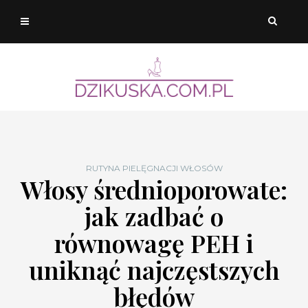
RUTYNA PIELĘGNACJI WŁOSÓW
Włosy średnioporowate:
jak zadbać o
równowagę PEH i
uniknąć najczęstszych
błędów