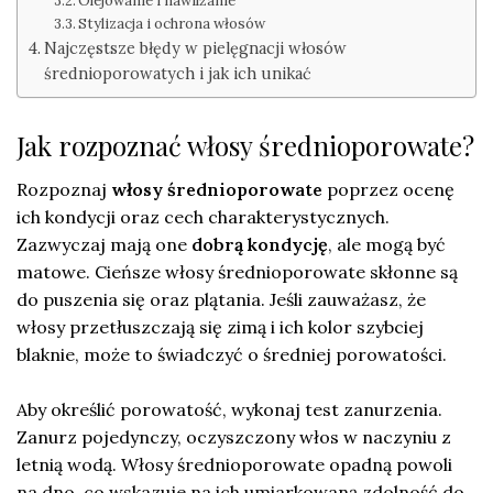
Olejowanie i nawilżanie
Stylizacja i ochrona włosów
Najczęstsze błędy w pielęgnacji włosów
średnioporowatych i jak ich unikać
Jak rozpoznać włosy średnioporowate?
Rozpoznaj
włosy średnioporowate
poprzez ocenę
ich kondycji oraz cech charakterystycznych.
Zazwyczaj mają one
dobrą kondycję
, ale mogą być
matowe. Cieńsze włosy średnioporowate skłonne są
do puszenia się oraz plątania. Jeśli zauważasz, że
włosy przetłuszczają się zimą i ich kolor szybciej
blaknie, może to świadczyć o średniej porowatości.
Aby określić porowatość, wykonaj test zanurzenia.
Zanurz pojedynczy, oczyszczony włos w naczyniu z
letnią wodą. Włosy średnioporowate opadną powoli
na dno, co wskazuje na ich umiarkowaną zdolność do