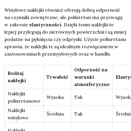
Winylowe naklejki również oferują dobrą odporność
na czynniki zewnętrzne, ale poliuretan ma przewagę
w zakresie
elastyczności
. Dzięki temu naklejki te
lepiej przylegają do nierównych powierzchni i są mniej
podatne na pęknięcia czy odpryski. Użycie poliuretanu
sprawia, że naklejki te są idealnym rozwiązaniem w
zastosowaniach przemysłowych oraz w handlu.
Odporność na
Rodzaj
Trwałość
warunki
Elasty
naklejki
atmosferyczne
Naklejki
Wysoka
Tak
Wysok
poliuretanowe
Naklejki
Średnia
Tak
Średni
winylowe
Naklejki