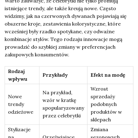
Warto zauważyć, że celebrytki nie tylko promują
istniejące trendy, ale także kreują nowe. Często
widzimy, jak na czerwonych dywanach pojawiają się
obszerne kroje, zestawienia kolorystyczne, które
wcześniej były rzadko spotykane, czy odważne
kombinacje stylów. Tego rodzaju innowacje mogą
prowadzić do szybkiej zmiany w preferencjach
zakupowych konsumentów.
Rodzaj
Przykłady
Efekt na modę
wpływu
Wzrost
Na przykład,
Nowe
sprzedaży
wzór w kratkę
trendy
podobnych
spopularyzowany
odzieżowe
produktów w
przez celebrytki
sklepach
Stylizacje
Zmiana
na
Orzeźwiające
sezonowych