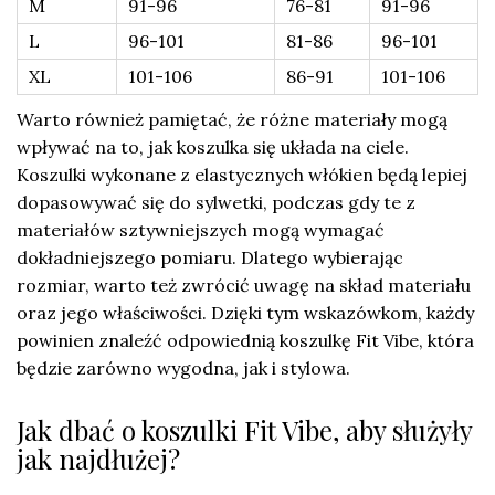
M
91-96
76-81
91-96
L
96-101
81-86
96-101
XL
101-106
86-91
101-106
Warto również pamiętać, że różne materiały mogą
wpływać na to, jak koszulka się układa na ciele.
Koszulki wykonane z elastycznych włókien będą lepiej
dopasowywać się do sylwetki, podczas gdy te z
materiałów sztywniejszych mogą wymagać
dokładniejszego pomiaru. Dlatego wybierając
rozmiar, warto też zwrócić uwagę na skład materiału
oraz jego właściwości. Dzięki tym wskazówkom, każdy
powinien znaleźć odpowiednią koszulkę Fit Vibe, która
będzie zarówno wygodna, jak i stylowa.
Jak dbać o koszulki Fit Vibe, aby służyły
jak najdłużej?