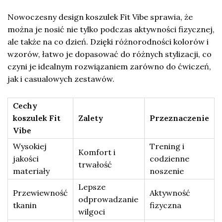
Nowoczesny design koszulek Fit Vibe sprawia, że
można je nosić nie tylko podczas aktywności fizycznej,
ale także na co dzień. Dzięki różnorodności kolorów i
wzorów, łatwo je dopasować do różnych stylizacji, co
czyni je idealnym rozwiązaniem zarówno do ćwiczeń,
jak i casualowych zestawów.
Cechy
koszulek Fit
Zalety
Przeznaczenie
Vibe
Wysokiej
Trening i
Komfort i
jakości
codzienne
trwałość
materiały
noszenie
Lepsze
Przewiewność
Aktywność
odprowadzanie
tkanin
fizyczna
wilgoci