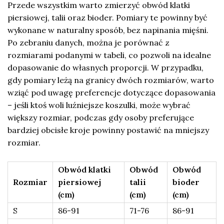
Przede wszystkim warto zmierzyć obwód klatki
piersiowej, talii oraz bioder. Pomiary te powinny być
wykonane w naturalny sposób, bez napinania mięśni.
Po zebraniu danych, można je porównać z
rozmiarami podanymi w tabeli, co pozwoli na idealne
dopasowanie do własnych proporcji. W przypadku,
gdy pomiary leżą na granicy dwóch rozmiarów, warto
wziąć pod uwagę preferencje dotyczące dopasowania
– jeśli ktoś woli luźniejsze koszulki, może wybrać
większy rozmiar, podczas gdy osoby preferujące
bardziej obcisłe kroje powinny postawić na mniejszy
rozmiar.
Obwód klatki
Obwód
Obwód
Rozmiar
piersiowej
talii
bioder
(cm)
(cm)
(cm)
S
86-91
71-76
86-91