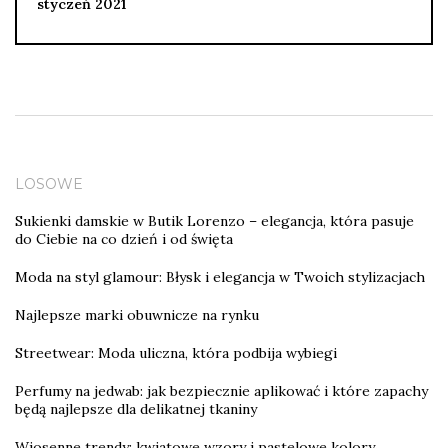
styczeń 2021
LOSOWE
Sukienki damskie w Butik Lorenzo – elegancja, która pasuje
do Ciebie na co dzień i od święta
Moda na styl glamour: Błysk i elegancja w Twoich stylizacjach
Najlepsze marki obuwnicze na rynku
Streetwear: Moda uliczna, która podbija wybiegi
Perfumy na jedwab: jak bezpiecznie aplikować i które zapachy
będą najlepsze dla delikatnej tkaniny
Wiosenne trendy: kwiatowe wzory i pastelowe kolory