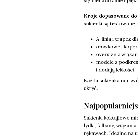
się nienaturalnie i pię
Kroje dopasowane do 
sukienki są testowane 
A-linia i trapez dl
ołówkowe i koper
oversize z wiązan
modele z podkreś
i dodają lekkości
Każda sukienka ma swó
ukryć.
Najpopularniejs
Sukienki koktajlowe mi
łydki, falbany, wiązani
rękawach. Idealne na ur