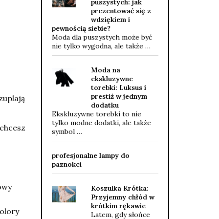
puszystych: jak
prezentować się z
wdziękiem i
pewnością siebie?
Moda dla puszystych może być
nie tylko wygodna, ale także …
Moda na
ekskluzywne
torebki: Luksus i
prestiż w jednym
zuplają
dodatku
Ekskluzywne torebki to nie
tylko modne dodatki, ale także
 chcesz
symbol …
profesjonalne lampy do
paznokci
łowy
Koszulka Krótka:
Przyjemny chłód w
krótkim rękawie
Kolory
Latem, gdy słońce