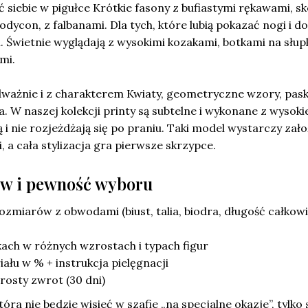
ć siebie w pigułce Krótkie fasony z bufiastymi rękawami, s
odycon, z falbanami. Dla tych, które lubią pokazać nogi i d
. Świetnie wyglądają z wysokimi kozakami, botkami na słup
mi.
dważnie i z charakterem Kwiaty, geometryczne wzory, pask
a. W naszej kolekcji printy są subtelne i wykonane z wysoki
ną i nie rozjeżdżają się po praniu. Taki model wystarczy zało
 a cała stylizacja gra pierwsze skrzypce.
w i pewność wyboru
ozmiarów z obwodami (biust, talia, biodra, długość całkowi
ach w różnych wzrostach i typach figur
iału w % + instrukcja pielęgnacji
prosty zwrot (30 dni)
która nie będzie wisieć w szafie „na specjalne okazje”, tylko 