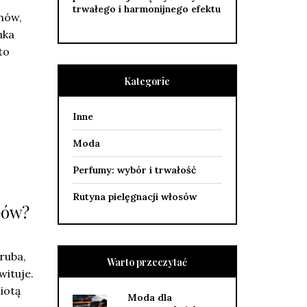
trwałego i harmonijnego efektu
onów,
nka
to
Kategorie
Inne
Moda
Perfumy: wybór i trwałość
Rutyna pielęgnacji włosów
pów?
ruba,
Warto przeczytać
wituje.
iotą
Moda dla