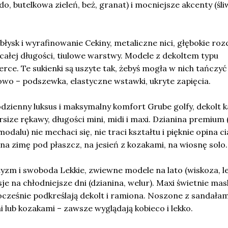
o, butelkowa zieleń, beż, granat) i mocniejsze akcenty (śl
łysk i wyrafinowanie Cekiny, metaliczne nici, głębokie rozc
całej długości, tiulowe warstwy. Modele z dekoltem typu
serce. Te sukienki są uszyte tak, żebyś mogła w nich tańczyć
owo – podszewka, elastyczne wstawki, ukryte zapięcia.
codzienny luksus i maksymalny komfort Grube golfy, dekolt k
size rękawy, długości mini, midi i maxi. Dzianina premium 
dalu) nie mechaci się, nie traci kształtu i pięknie opina ci
 na zimę pod płaszcz, na jesień z kozakami, na wiosnę solo.
yzm i swoboda Lekkie, zwiewne modele na lato (wiskoza, l
je na chłodniejsze dni (dzianina, welur). Maxi świetnie mas
nocześnie podkreślają dekolt i ramiona. Noszone z sandałam
lub kozakami – zawsze wyglądają kobieco i lekko.