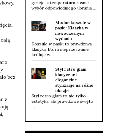
iwkowy,
grzeje, a temperatura rośnie,
wybór odpowiedniego ubrania …
Modne koszule w
ięcia,
paski: Klasyka w
nowoczesnym
wydaniu
 całą
Koszule w paski to prawdziwa
klasyka, która nieprzerwanie
króluje w …
aro,
Styl retro glam:
(z
klasyczne i
ało bez
eleganckie
stylizacje na różne
okazje
Styl retro glam to nie tylko
en z
estetyka, ale prawdziwe święto
kują
…
i,