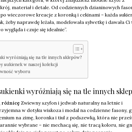
iejszych kategorii, w której znajdziesz modele szyte z
krój, materiał i detale. Od codziennych dzianinowych fas
 po wieczorowe kreacje z koronką i cekinami – każda sukie
k, żeby naprawdę leżała, modelowała sylwetkę i dawała Ci 
 wygląda i czuje się idealnie”.
ki wyróżniają się na tle innych sklepów?
y sukienek w naszej kolekcji
ewność wyboru
ukienki wyróżniają się na tle innych skle
ą różnicę
Zwiewny szyfon i jedwab naturalny na letnie i
zyjemna w dotyku wiskoza i modal na codzienne fasony, g
emium na zimę, koronka i tiul z podszewką, która nie prześ
arannie wybrane – nie mechacą się, nie tracą koloru, nie gn