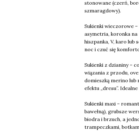
stonowane (czerń, bord
szmaragdowy).
Sukienki wieczorowe – b
asymetria, koronka na 
hiszpanka, V, karo lub 
noc i czuć się komfort
Sukienki z dzianiny – 
wiązania z przodu, over
domieszką merino lub mo
efektu „dresu”. Idealne
Sukienki maxi – romant
bawełną), grubsze wers
biodra i brzuch, a jed
trampeczkami, botkami 