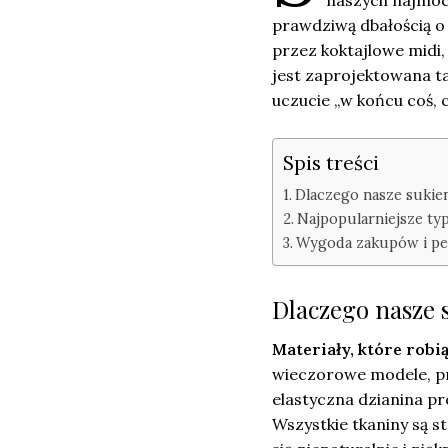
naszych najmocn
prawdziwą dbałością o 
przez koktajlowe midi,
jest zaprojektowana ta
uczucie „w końcu coś, co
Spis treści
Dlaczego nasze sukien
Najpopularniejsze typ
Wygoda zakupów i p
Dlaczego nasze s
Materiały, które robi
wieczorowe modele, pr
elastyczna dzianina pr
Wszystkie tkaniny są st