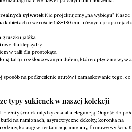
knie układają na ciele nawet po całym dniu noszenia.
realnych sylwetek
Nie projektujemy „na wybiegu”. Nasze
na kobietach o wzroście 158–180 cm i różnych proporcjach:
a gruszki i jabłka
towe dla klepsydry
iem w talii dla prostokąta
loną talią i rozkloszowanym dołem, które optycznie wyszc
j sposób na podkreślenie atutów i zamaskowanie tego, co
ze typy sukienek w naszej kolekcji
di – złoty środek między casual a elegancją Długość do po
a, bufki na ramionach, asymetryczne dekolty, koronka na
odziny, kolację w restauracji, imieniny, firmowe wyjścia. 