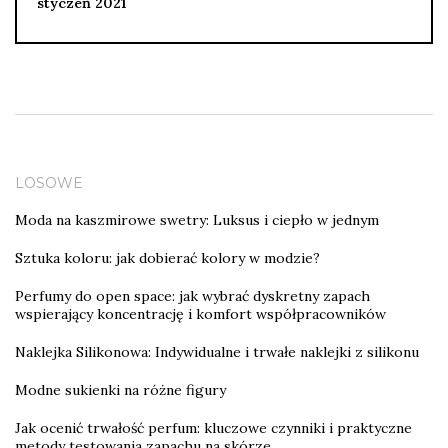
styczeń 2021
LOSOWE
Moda na kaszmirowe swetry: Luksus i ciepło w jednym
Sztuka koloru: jak dobierać kolory w modzie?
Perfumy do open space: jak wybrać dyskretny zapach
wspierający koncentrację i komfort współpracowników
Naklejka Silikonowa: Indywidualne i trwałe naklejki z silikonu
Modne sukienki na różne figury
Jak ocenić trwałość perfum: kluczowe czynniki i praktyczne
metody testowania zapachu na skórze