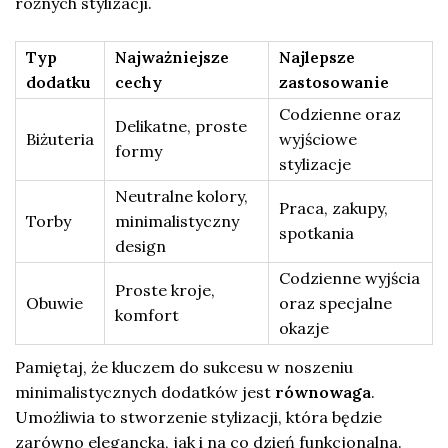
różnych stylizacji.
Typ
Najważniejsze
Najlepsze
dodatku
cechy
zastosowanie
Codzienne oraz
Delikatne, proste
Biżuteria
wyjściowe
formy
stylizacje
Neutralne kolory,
Praca, zakupy,
Torby
minimalistyczny
spotkania
design
Codzienne wyjścia
Proste kroje,
Obuwie
oraz specjalne
komfort
okazje
Pamiętaj, że kluczem do sukcesu w noszeniu
minimalistycznych dodatków jest
równowaga
.
Umożliwia to stworzenie stylizacji, która będzie
zarówno elegancka, jak i na co dzień funkcjonalna.