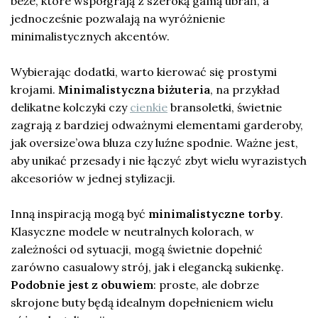
beże, które współgrają z szeroką gamą ubrań, a
jednocześnie pozwalają na wyróżnienie
minimalistycznych akcentów.
Wybierając dodatki, warto kierować się prostymi
krojami.
Minimalistyczna biżuteria
, na przykład
delikatne kolczyki czy
cienkie
bransoletki, świetnie
zagrają z bardziej odważnymi elementami garderoby,
jak oversize’owa bluza czy luźne spodnie. Ważne jest,
aby unikać przesady i nie łączyć zbyt wielu wyrazistych
akcesoriów w jednej stylizacji.
Inną inspiracją mogą być
minimalistyczne torby
.
Klasyczne modele w neutralnych kolorach, w
zależności od sytuacji, mogą świetnie dopełnić
zarówno casualowy strój, jak i elegancką sukienkę.
Podobnie jest z obuwiem
: proste, ale dobrze
skrojone buty będą idealnym dopełnieniem wielu