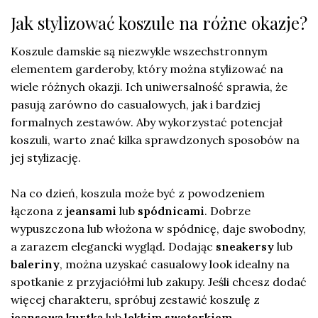
Jak stylizować koszule na różne okazje?
Koszule damskie są niezwykle wszechstronnym
elementem garderoby, który można stylizować na
wiele różnych okazji. Ich uniwersalność sprawia, że
pasują zarówno do casualowych, jak i bardziej
formalnych zestawów. Aby wykorzystać potencjał
koszuli, warto znać kilka sprawdzonych sposobów na
jej stylizację.
Na co dzień, koszula może być z powodzeniem
łączona z
jeansami
lub
spódnicami
. Dobrze
wypuszczona lub włożona w spódnicę, daje swobodny,
a zarazem elegancki wygląd. Dodając
sneakersy
lub
baleriny
, można uzyskać casualowy look idealny na
spotkanie z przyjaciółmi lub zakupy. Jeśli chcesz dodać
więcej charakteru, spróbuj zestawić koszulę z
jeansową kurtką
lub
lekkim sweterkiem
.