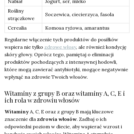
Nabiał
Jogurt, ser, mleko
Rośliny
Soczewica, ciecierzyca, fasola
strączkowe
Cerealia
Komosa ryżowa, amarantus
Regularne włączenie tych produktów do posiłków
wspiera nie tylko
zdrowe włosy
, ale również kondycję
skóry głowy. Oprócz tego, pamiętaj o eliminacji
produktów pochodzących z intensywnej hodowli,
które mogą zawierać antybiotyki, mogące negatywnie
wpłynąć na zdrowie Twoich włosów.
Witaminy z grupy B oraz witaminy A, C, E i
ich rola w zdrowiu włosów
Witaminy
A, C, E oraz z grupy B mają kluczowe
znaczenie dla
zdrowia włosów
. Zadbaj o ich
odpowiedni poziom w diecie, aby wspierać wzrost i
kondycję swoich włosów. Witamina A stymuluje