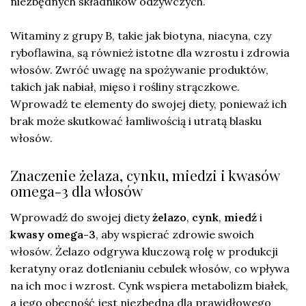
niezbędnych składników odżywczych.
Witaminy z grupy B, takie jak biotyna, niacyna, czy
ryboflawina, są również istotne dla wzrostu i zdrowia
włosów. Zwróć uwagę na spożywanie produktów,
takich jak nabiał, mięso i rośliny strączkowe.
Wprowadź te elementy do swojej diety, ponieważ ich
brak może skutkować łamliwością i utratą blasku
włosów.
Znaczenie żelaza, cynku, miedzi i kwasów
omega-3 dla włosów
Wprowadź do swojej diety
żelazo
,
cynk
,
miedź
i
kwasy omega-3
, aby wspierać zdrowie swoich
włosów. Żelazo odgrywa kluczową rolę w produkcji
keratyny oraz dotlenianiu cebulek włosów, co wpływa
na ich moc i wzrost. Cynk wspiera metabolizm białek,
a jego obecność jest niezbędna dla prawidłowego