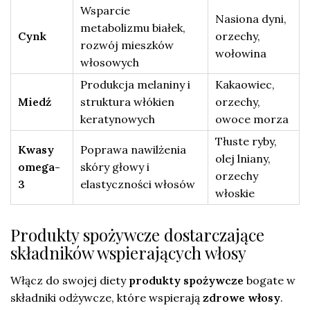
Wsparcie
Nasiona dyni,
metabolizmu białek,
Cynk
orzechy,
rozwój mieszków
wołowina
włosowych
Produkcja melaniny i
Kakaowiec,
Miedź
struktura włókien
orzechy,
keratynowych
owoce morza
Tłuste ryby,
Kwasy
Poprawa nawilżenia
olej lniany,
omega-
skóry głowy i
orzechy
3
elastyczności włosów
włoskie
Produkty spożywcze dostarczające
składników wspierających włosy
Włącz do swojej diety
produkty spożywcze
bogate w
składniki odżywcze, które wspierają
zdrowe włosy
.