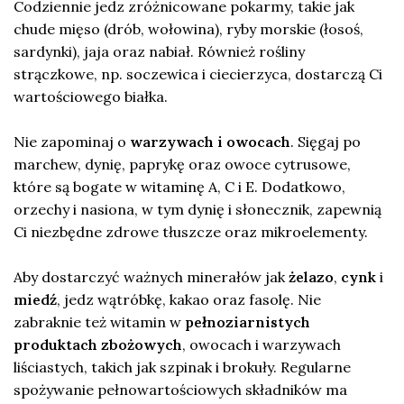
Codziennie jedz zróżnicowane pokarmy, takie jak
chude mięso (drób, wołowina), ryby morskie (łosoś,
sardynki), jaja oraz nabiał. Również rośliny
strączkowe, np. soczewica i ciecierzyca, dostarczą Ci
wartościowego białka.
Nie zapominaj o
warzywach i owocach
. Sięgaj po
marchew, dynię, paprykę oraz owoce cytrusowe,
które są bogate w witaminę A, C i E. Dodatkowo,
orzechy i nasiona, w tym dynię i słonecznik, zapewnią
Ci niezbędne zdrowe tłuszcze oraz mikroelementy.
Aby dostarczyć ważnych minerałów jak
żelazo
,
cynk
i
miedź
, jedz wątróbkę, kakao oraz fasolę. Nie
zabraknie też witamin w
pełnoziarnistych
produktach zbożowych
, owocach i warzywach
liściastych, takich jak szpinak i brokuły. Regularne
spożywanie pełnowartościowych składników ma