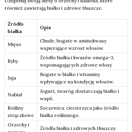
Uzupełnij swoją dietę o orzechy i nasiona, które
również zawierają białko i zdrowe tłuszcze.
Źródło
Opis
białka
Chude, bogate w aminokwasy
Mięso
wspierające wzrost włosów.
Źródło białka i kwasów omega-3,
Ryby
wspomagających zdrowe włosy.
Bogate w białko i witaminy
Jaja
wpływające na kondycję włosów.
Jogurt, twaróg dostarczają białko i
Nabiał
wapń.
Rośliny
Soczewica, ciecierzyca jako źródło
strączkowe
białka roślinnego.
Orzechy i
Źródła białka i zdrowych tłuszczy.
nasiona