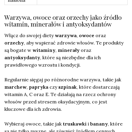
Warzywa, owoce oraz orzechy jako źródło
witamin, minerałów i antyoksydantów
Włącz do swojej diety
warzywa
,
owoce
oraz
orzechy
, aby wspierać zdrowie włosów. Te produkty
są bogate w
witaminy
,
minerały
oraz
antyoksydanty
, które są niezbędne dla ich
prawidłowego wzrostu i kondycji.
Regularnie sięgaj po różnorodne warzywa, takie jak
marchew
,
papryka
czy
szpinak
, które dostarczają
witamin A, C oraz E. Te działają na rzecz ochrony
włosów przed stresem oksydacyjnym, co jest
kluczowe dla ich zdrowia.
Wybieraj owoce, takie jak
truskawki
i
banany
, które
są nie tylko pyszne, ale również źródłem cennych