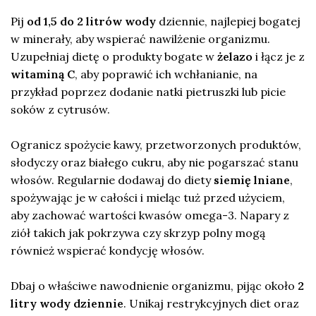
Pij
od 1,5 do 2 litrów wody
dziennie, najlepiej bogatej
w minerały, aby wspierać nawilżenie organizmu.
Uzupełniaj dietę o produkty bogate w
żelazo
i łącz je z
witaminą C
, aby poprawić ich wchłanianie, na
przykład poprzez dodanie natki pietruszki lub picie
soków z cytrusów.
Ogranicz spożycie kawy, przetworzonych produktów,
słodyczy oraz białego cukru, aby nie pogarszać stanu
włosów. Regularnie dodawaj do diety
siemię lniane
,
spożywając je w całości i mieląc tuż przed użyciem,
aby zachować wartości kwasów omega-3. Napary z
ziół takich jak pokrzywa czy skrzyp polny mogą
również wspierać kondycję włosów.
Dbaj o właściwe nawodnienie organizmu, pijąc około
2
litry wody dziennie
. Unikaj restrykcyjnych diet oraz