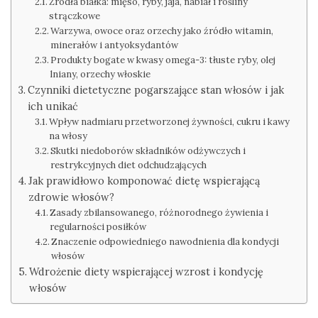
Źródła białka: mięso, ryby, jaja, nabiał i rośliny
strączkowe
Warzywa, owoce oraz orzechy jako źródło witamin,
minerałów i antyoksydantów
Produkty bogate w kwasy omega-3: tłuste ryby, olej
lniany, orzechy włoskie
Czynniki dietetyczne pogarszające stan włosów i jak
ich unikać
Wpływ nadmiaru przetworzonej żywności, cukru i kawy
na włosy
Skutki niedoborów składników odżywczych i
restrykcyjnych diet odchudzających
Jak prawidłowo komponować dietę wspierającą
zdrowie włosów?
Zasady zbilansowanego, różnorodnego żywienia i
regularności posiłków
Znaczenie odpowiedniego nawodnienia dla kondycji
włosów
Wdrożenie diety wspierającej wzrost i kondycję
włosów