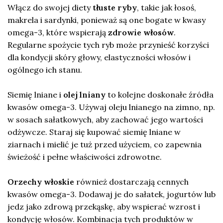
Włącz do swojej diety
tłuste ryby
, takie jak łosoś,
makrela i sardynki, ponieważ są one bogate w kwasy
omega-3, które wspierają
zdrowie włosów
.
Regularne spożycie tych ryb może przynieść korzyści
dla kondycji skóry głowy, elastyczności włosów i
ogólnego ich stanu.
Siemię lniane i
olej lniany
to kolejne doskonałe źródła
kwasów omega-3. Używaj oleju lnianego na zimno, np.
w sosach sałatkowych, aby zachować jego wartości
odżywcze. Staraj się kupować siemię lniane w
ziarnach i mielić je tuż przed użyciem, co zapewnia
świeżość i pełne właściwości zdrowotne.
Orzechy włoskie
również dostarczają cennych
kwasów omega-3. Dodawaj je do sałatek, jogurtów lub
jedz jako zdrową przekąskę, aby wspierać wzrost i
kondycję włosów. Kombinacja tych produktów w