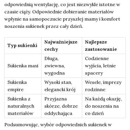
odpowiednią wentylację, co jest niezwykle istotne w
czasie ciąży. Odpowiednie dobieranie materiałów
wpłynie na samopoczucie przyszłej mamy i komfort
noszenia sukienek przez cały dzień.
Najważniejsze
Najlepsze
Typ sukienki
cechy
zastosowanie
Długa,
Codzienne
Sukienka maxi
zwiewna,
wyjścia, letnie
wygodna
spacery
Sukienka
Wysoki stan,
Wesele, imprezy
empire
elegancki krój
rodzinne
Sukienka z
Przyjazna
Na każdą okazję,
naturalnych
skórze, dobrze
do noszenia na
materiałów
oddychająca
co dzień
Podsumowując, wybór odpowiednich sukienek w