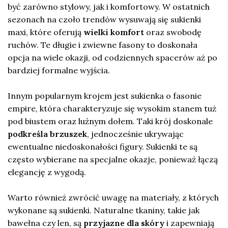
być zarówno stylowy, jak i komfortowy. W ostatnich
sezonach na czoło trendów wysuwają się sukienki
maxi, które oferują
wielki komfort
oraz swobodę
ruchów. Te długie i zwiewne fasony to doskonała
opcja na wiele okazji, od codziennych spacerów aż po
bardziej formalne wyjścia.
Innym popularnym krojem jest sukienka o fasonie
empire, która charakteryzuje się wysokim stanem tuż
pod biustem oraz luźnym dołem. Taki krój doskonale
podkreśla brzuszek
, jednocześnie ukrywając
ewentualne niedoskonałości figury. Sukienki te są
często wybierane na specjalne okazje, ponieważ łączą
elegancję z wygodą.
Warto również zwrócić uwagę na materiały, z których
wykonane są sukienki. Naturalne tkaniny, takie jak
bawełna czy len, są
przyjazne dla skóry
i zapewniają