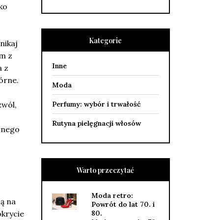
ko
Kategorie
nikaj
em z
Inne
a z
órne.
Moda
Perfumy: wybór i trwałość
zwól,
Rutyna pielęgnacji włosów
ernego
Warto przeczytać
Moda retro:
ą na
Powrót do lat 70. i
80.
okrycie