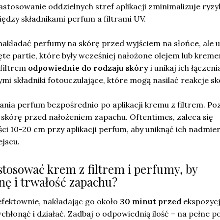
tosowanie oddzielnych stref aplikacji zminimalizuje ryzy
ędzy składnikami perfum a filtrami UV.
akładać perfumy na skórę przed wyjściem na słońce, ale u
ięte partie, które były wcześniej nałożone olejem lub krem
 filtrem
odpowiednie do rodzaju skóry
i unikaj ich łączeni
i składniki fotouczulające, które mogą nasilać reakcje sk
nia perfum bezpośrednio po aplikacji kremu z filtrem. Po
 w skórę przed nałożeniem zapachu. Oftentimes, zaleca się
ci 10-20 cm przy aplikacji perfum, aby uniknąć ich nadmi
jscu.
stosować krem z filtrem i perfumy, by
ę i trwałość zapachu?
fektownie, nakładając go około
30 minut przed
ekspozycj
wchłonąć i działać. Zadbaj o odpowiednią ilość – na pełne p