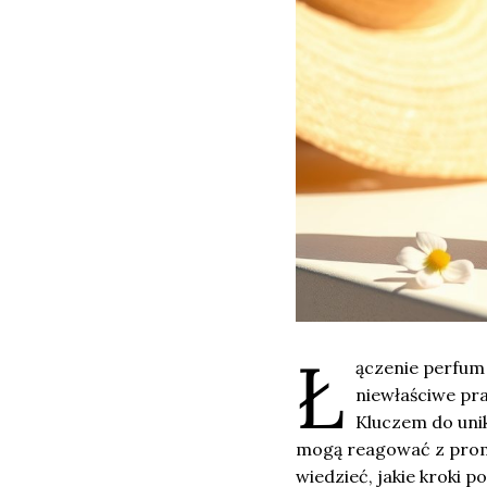
Ł
ączenie perfum
niewłaściwe pr
Kluczem do unik
mogą reagować z prom
wiedzieć, jakie kroki 