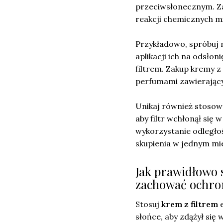
przeciwsłonecznym. Zas
reakcji chemicznych mi
Przykładowo, spróbuj n
aplikacji ich na odsłon
filtrem. Zakup kremy z
perfumami zawierającym
Unikaj również stosowa
aby filtr wchłonął się
wykorzystanie odległoś
skupienia w jednym mie
Jak prawidłowo 
zachować ochron
Stosuj
krem z filtrem
e
słońce, aby zdążył się 