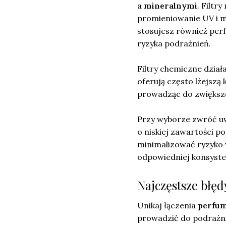
a
mineralnymi
. Filtr
promieniowanie UV i m
stosujesz również perf
ryzyka podrażnień.
Filtry chemiczne dział
oferują często lżejszą
prowadząc do zwiększo
Przy wyborze zwróć uw
o niskiej zawartości p
minimalizować ryzyko w
odpowiedniej konsysten
Najczęstsze błę
Unikaj łączenia
perfu
prowadzić do podrażni