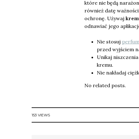
które nie będą narażon
również datę ważności
ochronę. Używaj
kremu
odnawiać jego aplikacj
Nie stosuj
perfum
przed wyjściem n
Unikaj niszczeni
kremu.
Nie nakładaj cięż
No related posts.
153 VIEWS