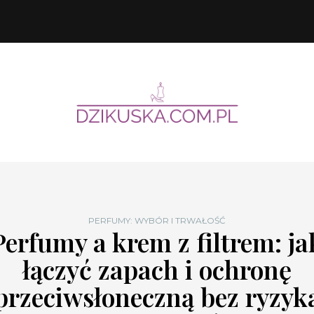
PERFUMY: WYBÓR I TRWAŁOŚĆ
Perfumy a krem z filtrem: ja
łączyć zapach i ochronę
przeciwsłoneczną bez ryzyk