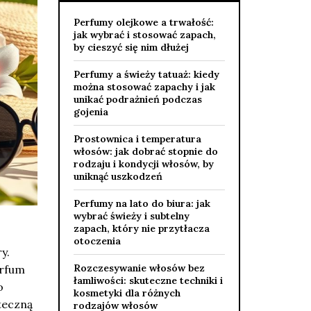
Perfumy olejkowe a trwałość:
jak wybrać i stosować zapach,
by cieszyć się nim dłużej
Perfumy a świeży tatuaż: kiedy
można stosować zapachy i jak
unikać podrażnień podczas
gojenia
Prostownica i temperatura
włosów: jak dobrać stopnie do
rodzaju i kondycji włosów, by
uniknąć uszkodzeń
Perfumy na lato do biura: jak
wybrać świeży i subtelny
zapach, który nie przytłacza
otoczenia
y.
Rozczesywanie włosów bez
erfum
łamliwości: skuteczne techniki i
o
kosmetyki dla różnych
uteczną
rodzajów włosów