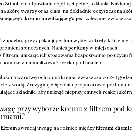
oło
30 ml
, co odpowiada objętości pełnej szklanki. Nakładaj
 na skórę twarzy oraz ciała, na dokładnie oczyszczoną skó
eśniejszego
kremu nawilżającego
jest zalecane, zwłaszcza
ć zapachu
, przy aplikacji perfum wybierz strefy, które nie s
 promieni słonecznych. Nanieś
perfumy
w miejscach
filtrem, unikając ich stosowania bezpośrednio po użyciu f
To pomoże zminimalizować ryzyko podrażnień.
ałożoną warstwę ochronną kremu, zwłaszcza co 2-3 godzi
cie z wodą. Zrezygnuj z łączenia preparatów z perfumami
lające składniki, aby uniknąć nieprzyjemnych reakcji skórn
wagę przy wyborze kremu z filtrem pod 
rfumami?
filtrem
zwracaj uwagę na różnice między
filtrami chemi