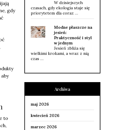
W dzisiejszych
ijają
czasach, gdy ekologia staje się
ne, gdy
priorytetem dla coraz …
ać
Modne płaszcze na
jesień:
Praktyczność i styl
hoć
w jednym
,
Jesień zbliża się
wielkimi krokami, a wraz z nią
czas …
odukty
 aby
Archiwa
maj 2026
m
kwiecień 2026
e to
ch,
marzec 2026