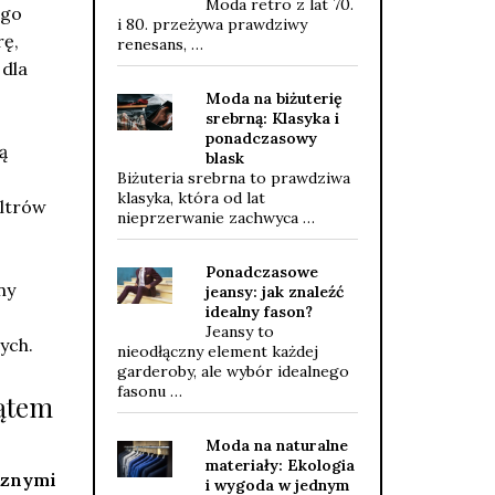
Moda retro z lat 70.
 go
i 80. przeżywa prawdziwy
rę,
renesans, …
 dla
Moda na biżuterię
srebrną: Klasyka i
ponadczasowy
ą
blask
Biżuteria srebrna to prawdziwa
klasyka, która od lat
iltrów
nieprzerwanie zachwyca …
Ponadczasowe
ny
jeansy: jak znaleźć
idealny fason?
Jeansy to
ych.
nieodłączny element każdej
garderoby, ale wybór idealnego
fasonu …
kątem
Moda na naturalne
materiały: Ekologia
cznymi
i wygoda w jednym