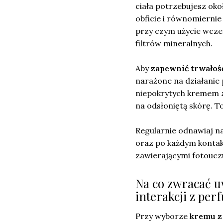
ciała potrzebujesz ok
obficie i równomiernie
przy czym użycie wcz
filtrów mineralnych.
Aby
zapewnić trwałoś
narażone na działanie
niepokrytych kremem z 
na odsłoniętą skórę. 
Regularnie odnawiaj n
oraz po każdym kontak
zawierającymi fotouczu
Na co zwracać u
interakcji z pe
Przy wyborze
kremu z 