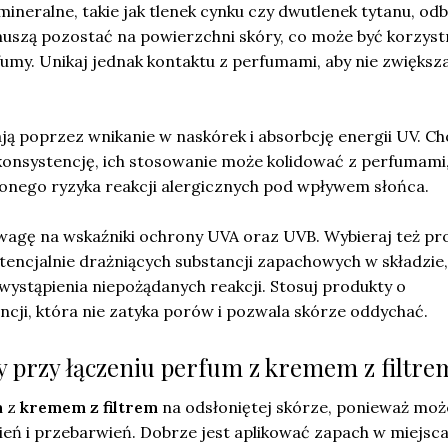
y mineralne, takie jak tlenek cynku czy dwutlenek tytanu, odb
uszą pozostać na powierzchni skóry, co może być korzyst
umy. Unikaj jednak kontaktu z perfumami, aby nie zwiększ
ają poprzez wnikanie w naskórek i absorbcję energii UV. C
 konsystencję, ich stosowanie może kolidować z perfumami
nego ryzyka reakcji alergicznych pod wpływem słońca.
agę na wskaźniki ochrony UVA oraz UVB. Wybieraj też pr
otencjalnie drażniących substancji zapachowych w składzie,
ystąpienia niepożądanych reakcji. Stosuj produkty o
cji, która nie zatyka porów i pozwala skórze oddychać.
dy przy łączeniu perfum z kremem z filtre
m
z
kremem z filtrem
na odsłoniętej skórze, ponieważ moż
eń i przebarwień. Dobrze jest aplikować zapach w miejsca