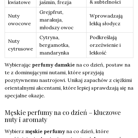
& subtelności
kwiatowe
jaśmin, frezja
Grejpfrut,
Nuty
Wprowadzają
marakuja,
owocowe
lekką słodycz
młodszy owoc
Cytryna,
Podkreślają
Nuty
bergamotka,
orzeźwienie i
cytrusowe
mandarynka
lekkość
Wybierając
perfumy damskie
na co dzień, postaw na
te z dominującymi nutami, które sprzyjają
pozytywnemu nastrojowi. Unikaj zapachów z ciężkimi
orientalnymi akcentami, które lepiej sprawdzają się na
specjalne okazje.
Męskie perfumy na co dzień – kluczowe
nuty i aromaty
Wybierz
męskie perfumy
na co dzień, które