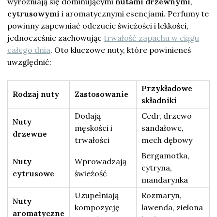
wyróżniają się dominującymi
nutami drzewnymi
,
cytrusowymi
i aromatycznymi esencjami. Perfumy te
powinny zapewniać odczucie świeżości i lekkości,
jednocześnie zachowując
trwałość zapachu w ciągu
całego dnia
. Oto kluczowe nuty, które powinieneś
uwzględnić:
Przykładowe
Rodzaj nuty
Zastosowanie
składniki
Dodają
Cedr, drzewo
Nuty
męskości i
sandałowe,
drzewne
trwałości
mech dębowy
Bergamotka,
Nuty
Wprowadzają
cytryna,
cytrusowe
świeżość
mandarynka
Uzupełniają
Rozmaryn,
Nuty
kompozycję
lawenda, zielona
aromatyczne