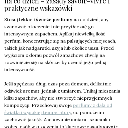
na co dzień – zasady savoir-vivre i
praktyczne wskazówki
Stosuj
lekkie
i
świeże perfumy
na co dzień, aby
szanować otoczenie i nie przytłaczać go
intensywnym zapachem. Aplikuj niewielką ilość
perfum, koncentrując się na pulsujących miejscach,
takich jak nadgarstki, szyja lub okolice uszu. Przed
wyjściem z domu pozwól zapachowi chwilę na
rozwinięcie się na skórze, by ocenić jego pełną
intensywność.
Jeśli spędzasz długi czas poza domem, delikatnie
odśwież aromat, jednak z umiarem. Unikaj mieszania
kilku zapachów, aby nie stworzyć nieprzyjemnych
kompozycji. Przechowuj swoje
perfumy z dala od
światła i wysokiej temperatury
, co pomoże im
zachować jakość. Zachowanie umiaru i szacunku
wobec osób w otoczeniu to kluczowe zasady
savoir