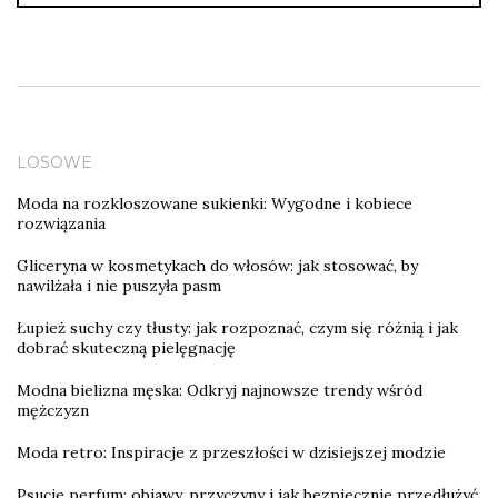
LOSOWE
Moda na rozkloszowane sukienki: Wygodne i kobiece
rozwiązania
Gliceryna w kosmetykach do włosów: jak stosować, by
nawilżała i nie puszyła pasm
Łupież suchy czy tłusty: jak rozpoznać, czym się różnią i jak
dobrać skuteczną pielęgnację
Modna bielizna męska: Odkryj najnowsze trendy wśród
mężczyzn
Moda retro: Inspiracje z przeszłości w dzisiejszej modzie
Psucie perfum: objawy, przyczyny i jak bezpiecznie przedłużyć