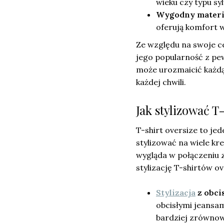
wieku czy typu sy
Wygodny materi
oferują komfort w
Ze względu na swoje c
jego popularność z pew
może urozmaicić każdą 
każdej chwili.
Jak stylizować T
T-shirt oversize to j
stylizować na wiele kr
wygląda w połączeniu z
stylizację T-shirtów ov
Stylizacja
z obci
obcisłymi jeansami
bardziej zrównow