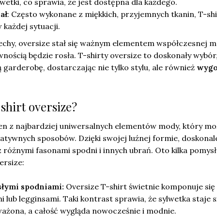
lwetki, co sprawia, że jest dostępna dla każdego.
ał
: Często wykonane z miękkich, przyjemnych tkanin, T-shi
 każdej sytuacji.
echy, oversize stał się ważnym elementem współczesnej m
nością będzie rosła. T-shirty oversize to doskonały wybór
garderobę, dostarczając nie tylko stylu, ale również
wyg
-shirt oversize?
eden z najbardziej uniwersalnych elementów mody, który m
eatywnych sposobów. Dzięki swojej luźnej formie, doskonal
 różnymi fasonami spodni i innych ubrań. Oto kilka pomys
ersize:
słymi spodniami:
Oversize T-shirt świetnie komponuje się
 lub legginsami. Taki kontrast sprawia, że sylwetka staje s
ażona, a całość wygląda nowocześnie i modnie.