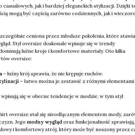
casualowych, jak i bardziej eleganckich stylizacji. Dzięki 
ością mogą być częścią zarówno codziennych, jak i wieczo
szczególnie ceniona przez młodsze pokolenia, które stawia
gląd. Styl oversize doskonale wpisuje się w trendy
ominują luźne kroje i komfortowe materiały. Oto kilka
rtów oversize:
a
– luźny krój sprawia, że nie krępuje ruchów.
ylizacji
– łatwo można je zestawić z różnymi elementami
e wpisują się w obecne tendencje w modzie, w tym styl
shirt oversize stał się nieodłącznym elementem mody, zar
żczyzn. Jego
modny wygląd
oraz funkcjonalność sprawiają,
tylowy i komfortowy strój, który może być noszony przez ca