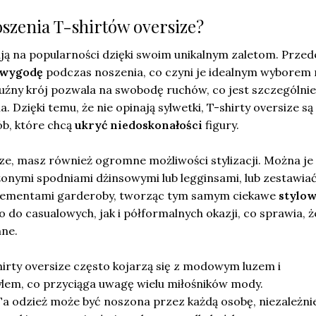
noszenia T-shirtów oversize?
ują na popularności dzięki swoim unikalnym zaletom. Przed
wygodę
podczas noszenia, co czyni je idealnym wyborem 
Luźny krój pozwala na swobodę ruchów, co jest szczególni
. Dzięki temu, że nie opinają sylwetki, T-shirty oversize są
ób, które chcą
ukryć niedoskonałości
figury.
ze, masz również ogromne możliwości stylizacji. Można je
żonymi spodniami dżinsowymi lub legginsami, lub zestawiać
 elementami garderoby, tworząc tym samym ciekawe
stylo
o do casualowych, jak i półformalnych okazji, co sprawia, ż
ne.
shirty oversize często kojarzą się z modowym luzem i
em, co przyciąga uwagę wielu miłośników mody.
 Ta odzież może być noszona przez każdą osobę, niezależni