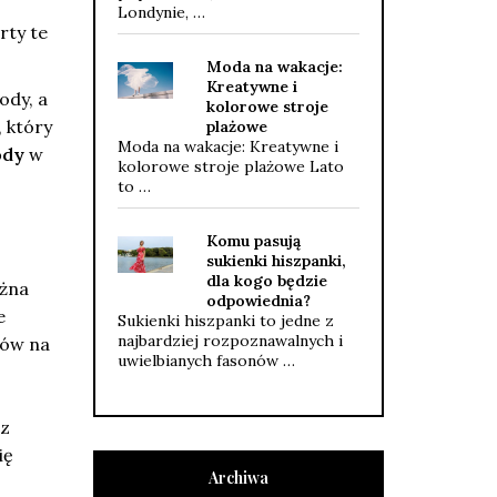
Londynie, …
rty te
Moda na wakacje:
Kreatywne i
ody, a
kolorowe stroje
, który
plażowe
Moda na wakacje: Kreatywne i
ody
w
kolorowe stroje plażowe Lato
to …
Komu pasują
sukienki hiszpanki,
dla kogo będzie
ożna
odpowiednia?
e
Sukienki hiszpanki to jedne z
najbardziej rozpoznawalnych i
łów na
uwielbianych fasonów …
 z
ię
Archiwa