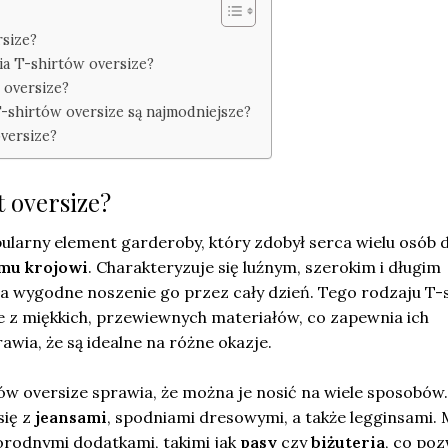
rsize?
nia T-shirtów oversize?
 oversize?
T-shirtów oversize są najmodniejsze?
versize?
t oversize?
pularny element garderoby, który zdobył serca wielu osób d
mu krojowi
. Charakteryzuje się luźnym, szerokim i długim
a wygodne noszenie go przez cały dzień. Tego rodzaju T-s
 z miękkich, przewiewnych materiałów, co zapewnia ich
rawia, że są idealne na różne okazje.
w oversize sprawia, że można je nosić na wiele sposobów.
się z
jeansami
, spodniami dresowymi, a także legginsami.
orodnymi dodatkami, takimi jak
pasy
czy
biżuteria
, co po