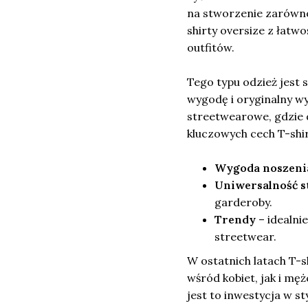
na stworzenie zarówno 
shirty oversize z łatw
outfitów.
Tego typu odzież jest 
wygodę i oryginalny wy
streetwearowe, gdzie d
kluczowych cech T-shi
Wygoda noszeni
Uniwersalność st
garderoby.
Trendy
– idealni
streetwear.
W ostatnich latach T-
wśród kobiet, jak i mę
jest to inwestycja w s