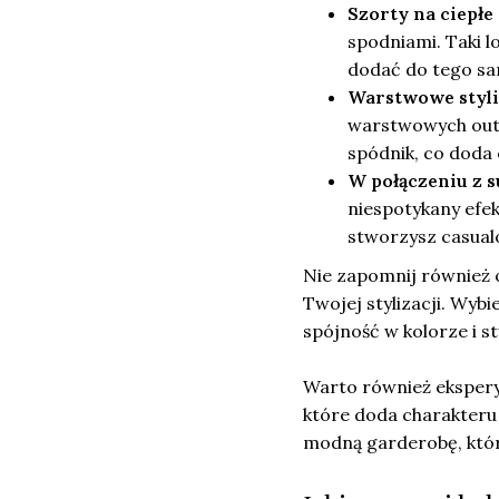
Szorty na ciepłe 
spodniami. Taki l
dodać do tego san
Warstwowe styli
warstwowych outfi
spódnik, co doda c
W połączeniu z s
niespotykany efek
stworzysz casualo
Nie zapomnij również o
Twojej stylizacji. Wybi
spójność w kolorze i st
Warto również ekspery
które doda charakteru
modną garderobę, któr