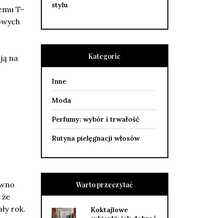
stylu
temu T-
rowych
Kategorie
ją na
Inne
Moda
Perfumy: wybór i trwałość
Rutyna pielęgnacji włosów
ówno
Warto przeczytać
 że
ły rok.
Koktajlowe