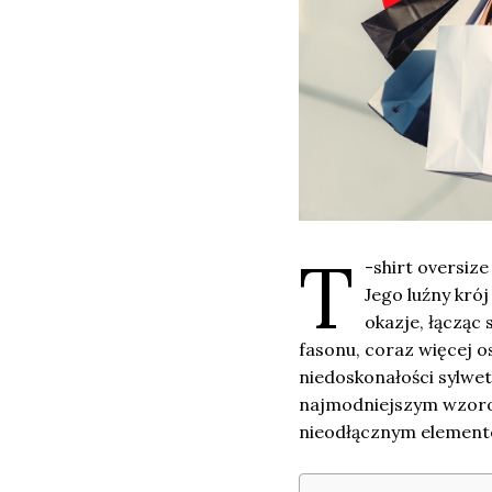
T
-shirt oversiz
Jego luźny kró
okazje, łącząc
fasonu, coraz więcej o
niedoskonałości sylwetk
najmodniejszym wzorom 
nieodłącznym elementem