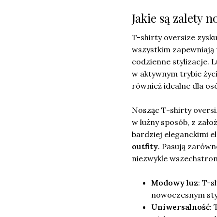
Jakie są zalety 
T-shirty oversize zysk
wszystkim zapewniają
codzienne stylizacje. 
w aktywnym trybie życia
również idealne dla os
Nosząc T-shirty oversi
w luźny sposób, z zało
bardziej eleganckimi
outfity
. Pasują zarówn
niezwykle wszechstron
Modowy luz
: T-
nowoczesnym styl
Uniwersalność
: