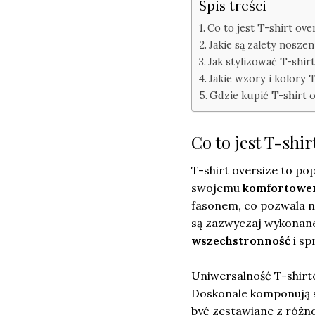
Spis treści
Co to jest T-shirt ove
Jakie są zalety nosze
Jak stylizować T-shirt
Jakie wzory i kolory 
Gdzie kupić T-shirt o
Co to jest T-shir
T-shirt oversize to po
swojemu
komfortowe
fasonem, co pozwala n
są zazwyczaj wykonane
wszechstronność
i sp
Uniwersalność T-shirtó
Doskonale komponują 
być zestawiane z różn