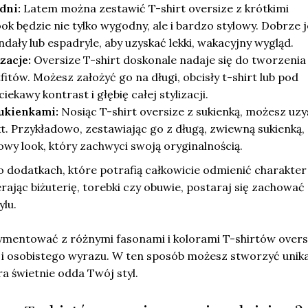
dni:
Latem można zestawić T-shirt oversize z krótkimi
ook będzie nie tylko wygodny, ale i bardzo stylowy. Dobrze j
dały lub espadryle, aby uzyskać lekki, wakacyjny wygląd.
zacje:
Oversize T-shirt doskonale nadaje się do tworzenia
tów. Możesz założyć go na długi, obcisły t-shirt lub pod
iekawy kontrast i głębię całej stylizacji.
ukienkami:
Nosiąc T-shirt oversize z sukienką, możesz uz
t. Przykładowo, zestawiając go z długą, zwiewną sukienką,
wy look, który zachwyci swoją oryginalnością.
 dodatkach, które potrafią całkowicie odmienić charakter
erając biżuterię, torebki czy obuwie, postaraj się zachować
ylu.
mentować z różnymi fasonami i kolorami T-shirtów overs
 i osobistego wyrazu. W ten sposób możesz stworzyć unika
a świetnie odda Twój styl.