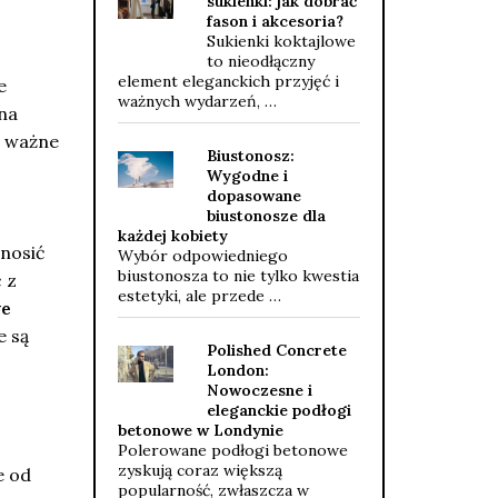
sukienki: jak dobrać
fason i akcesoria?
Sukienki koktajlowe
to nieodłączny
element eleganckich przyjęć i
e
ważnych wydarzeń, …
na
e ważne
Biustonosz:
Wygodne i
dopasowane
biustonosze dla
każdej kobiety
 nosić
Wybór odpowiedniego
biustonosza to nie tylko kwestia
 z
estetyki, ale przede …
we
e są
Polished Concrete
London:
Nowoczesne i
eleganckie podłogi
betonowe w Londynie
Polerowane podłogi betonowe
zyskują coraz większą
e od
popularność, zwłaszcza w