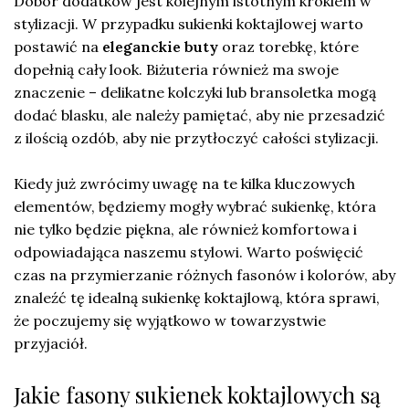
Dobór dodatków jest kolejnym istotnym krokiem w
stylizacji. W przypadku sukienki koktajlowej warto
postawić na
eleganckie buty
oraz torebkę, które
dopełnią cały look. Biżuteria również ma swoje
znaczenie – delikatne kolczyki lub bransoletka mogą
dodać blasku, ale należy pamiętać, aby nie przesadzić
z ilością ozdób, aby nie przytłoczyć całości stylizacji.
Kiedy już zwrócimy uwagę na te kilka kluczowych
elementów, będziemy mogły wybrać sukienkę, która
nie tylko będzie piękna, ale również komfortowa i
odpowiadająca naszemu stylowi. Warto poświęcić
czas na przymierzanie różnych fasonów i kolorów, aby
znaleźć tę idealną sukienkę koktajlową, która sprawi,
że poczujemy się wyjątkowo w towarzystwie
przyjaciół.
Jakie fasony sukienek koktajlowych są