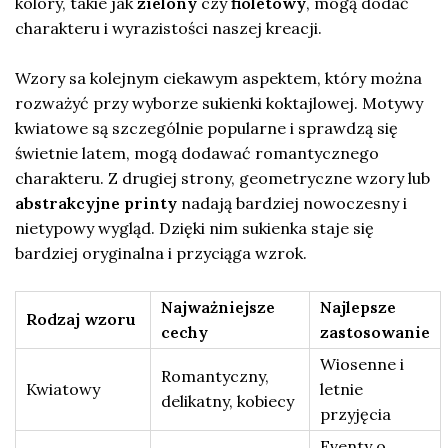
kolory, takie jak
zielony
czy
fioletowy
, mogą dodać
charakteru i wyrazistości naszej kreacji.
Wzory sa kolejnym ciekawym aspektem, który można
rozważyć przy wyborze sukienki koktajlowej. Motywy
kwiatowe są szczególnie popularne i sprawdzą się
świetnie latem, mogą dodawać romantycznego
charakteru. Z drugiej strony, geometryczne wzory lub
abstrakcyjne printy
nadają bardziej nowoczesny i
nietypowy wygląd. Dzięki nim sukienka staje się
bardziej oryginalna i przyciąga wzrok.
Najważniejsze
Najlepsze
Rodzaj wzoru
cechy
zastosowanie
Wiosenne i
Romantyczny,
Kwiatowy
letnie
delikatny, kobiecy
przyjęcia
Eventy o