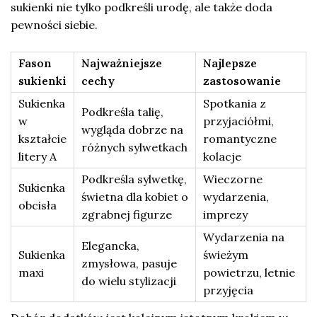
sukienki nie tylko podkreśli urodę, ale także doda
pewności siebie.
Fason
Najważniejsze
Najlepsze
sukienki
cechy
zastosowanie
Sukienka
Spotkania z
Podkreśla talię,
w
przyjaciółmi,
wygląda dobrze na
kształcie
romantyczne
różnych sylwetkach
litery A
kolacje
Podkreśla sylwetkę,
Wieczorne
Sukienka
świetna dla kobiet o
wydarzenia,
obcisła
zgrabnej figurze
imprezy
Wydarzenia na
Elegancka,
Sukienka
świeżym
zmysłowa, pasuje
maxi
powietrzu, letnie
do wielu stylizacji
przyjęcia