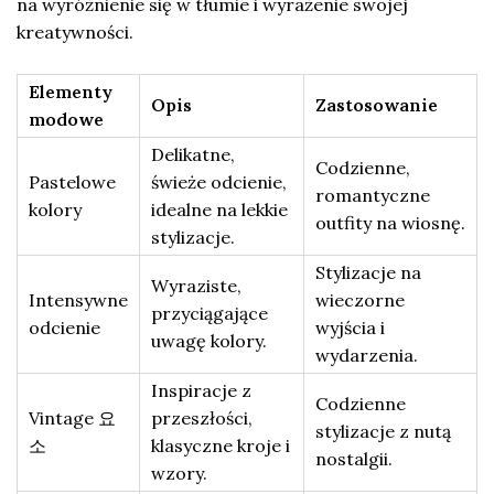
na wyróżnienie się w tłumie i wyrażenie swojej
kreatywności.
Elementy
Opis
Zastosowanie
modowe
Delikatne,
Codzienne,
Pastelowe
świeże odcienie,
romantyczne
kolory
idealne na lekkie
outfity na wiosnę.
stylizacje.
Stylizacje na
Wyraziste,
Intensywne
wieczorne
przyciągające
odcienie
wyjścia i
uwagę kolory.
wydarzenia.
Inspiracje z
Codzienne
Vintage 요
przeszłości,
stylizacje z nutą
소
klasyczne kroje i
nostalgii.
wzory.