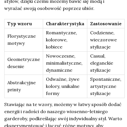
stylów, dzięki czemu możemy bawić się modą i
wyrażać swoją osobowość poprzez ubiór.
Typ wzoru
Charakterystyka
Zastosowanie
Romantyczne,
Codzienne,
Florystyczne
kolorowe,
wieczorowe
motywy
kobiece
stylizacje
Nowoczesne,
Casual,
Geometryczne
minimalistyczne,
eleganckie
desenie
dynamiczne
stylizacje
Odważne, żywe
Spontaniczne,
Abstrakcyjne
kolory, unikalne
artystyczne
printy
formy
stylizacje
Stawiając na te wzory, możemy w łatwy sposób dodać
energii i radości do naszego wiosenno-letniego
garderoby, podkreślając swój indywidualny styl. Warto
eksperymentować i łączyć różne motywy, aby