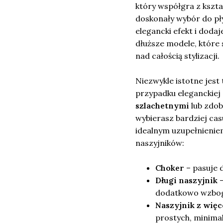
który współgra z kszta
doskonały wybór do pły
elegancki efekt i doda
dłuższe modele, które 
nad całością stylizacji.
Niezwykle istotne jest
przypadku eleganckiej 
szlachetnymi
lub zdob
wybierasz bardziej cas
idealnym uzupełnienie
naszyjników:
Choker
– pasuje d
Długi naszyjnik
–
dodatkowo wzbog
Naszyjnik z więc
prostych, minimali