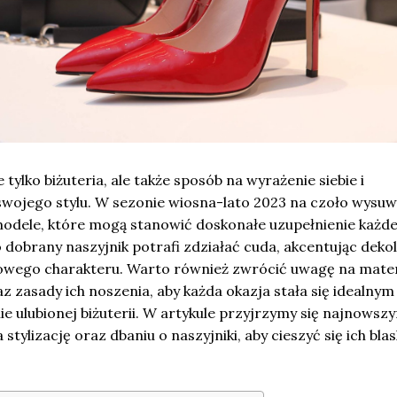
ie tylko biżuteria, ale także sposób na wyrażenie siebie i
swojego stylu. W sezonie wiosna-lato 2023 na czoło wysuwa
dele, które mogą stanowić doskonałe uzupełnienie każde
dobrany naszyjnik potrafi zdziałać cuda, akcentując dekolt
kowego charakteru. Warto również zwrócić uwagę na materi
az zasady ich noszenia, aby każda okazja stała się idealnym
 ulubionej biżuterii. W artykule przyjrzymy się najnowsz
tylizację oraz dbaniu o naszyjniki, aby cieszyć się ich bla