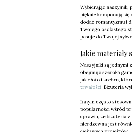
Wybierając naszyjnik, 
pięknie komponują się
dodać romantyzmu i del
Twojego osobistego st
pasuje do Twojej sylwet
Jakie materiały 
Naszyjniki są jednymi 
obejmuje szeroką gamę
jak złoto i srebro, któ
trwałości
. Biżuteria w
Innym często stosowa
popularności wśród pr
sprawia, że biżuteria 
nierdzewna jest równi
ciekawych projektów.