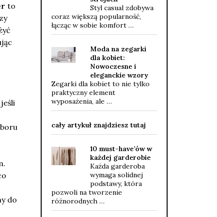
er
to
Styl casual zdobywa
coraz większą popularność,
zy
łącząc w sobie komfort …
żyć
ując
Moda na zegarki
dla kobiet:
Nowoczesne i
eleganckie wzory
Zegarki dla kobiet to nie tylko
praktyczny element
wyposażenia, ale …
jeśli
cały artykuł znajdziesz tutaj
oboru
10 must-have’ów w
każdej garderobie
m.
Każda garderoba
wymaga solidnej
co
podstawy, która
pozwoli na tworzenie
ny do
różnorodnych …