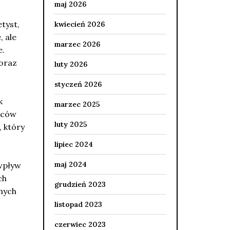
maj 2026
etyst,
kwiecień 2026
, ale
marzec 2026
e.
 oraz
luty 2026
styczeń 2026
k
marzec 2025
wców
luty 2025
, który
lipiec 2024
maj 2024
 wpływ
ch
grudzień 2023
znych
listopad 2023
czerwiec 2023