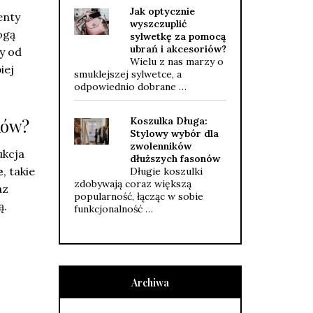
Jak optycznie
enty
wyszczuplić
gą
sylwetkę za pomocą
ubrań i akcesoriów?
y od
Wielu z nas marzy o
iej
smuklejszej sylwetce, a
odpowiednio dobrane …
Koszulka Długa:
ków?
Stylowy wybór dla
zwolenników
ukcja
dłuższych fasonów
e
, takie
Długie koszulki
zdobywają coraz większą
az
popularność, łącząc w sobie
ą.
funkcjonalność …
Archiwa