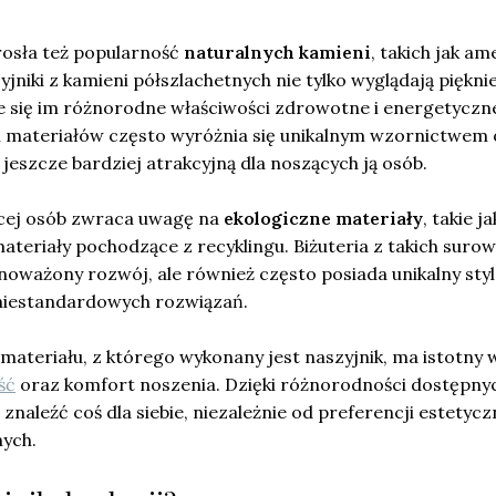
rosła też popularność
naturalnych kamieni
, takich jak am
jniki z kamieni półszlachetnych nie tylko wyglądają pięknie
je się im różnorodne właściwości zdrowotne i energetyczn
ch materiałów często wyróżnia się unikalnym wzornictwem
ą jeszcze bardziej atrakcyjną dla noszących ją osób.
cej osób zwraca uwagę na
ekologiczne materiały
, takie ja
teriały pochodzące z recyklingu. Biżuteria z takich suro
noważony rozwój, ale również często posiada unikalny styl
niestandardowych rozwiązań.
ateriału, z którego wykonany jest naszyjnik, ma istotny
ść
oraz komfort noszenia. Dzięki różnorodności dostępny
naleźć coś dla siebie, niezależnie od preferencji estetyc
nych.