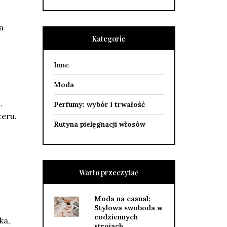
a
Kategorie
Inne
Moda
.
Perfumy: wybór i trwałość
teru.
Rutyna pielęgnacji włosów
Warto przeczytać
Moda na casual:
Stylowa swoboda w
codziennych
ka,
strojach