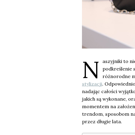
N
aszyjniki to n
podkreślenie 
różnorodne mo
stylizacji
. Odpowiednio 
nadając całości wyjąt
jakich są wykonane, or
momentem na założenie
trendom, sposobom na s
przez długie lata.