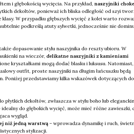
łtem i głębokością wycięcia. Na przykład,
naszyjniki chok
tkich dekoltów, ponieważ ich bliska odległość od szyi twor
je klasy. W przypadku głębszych wycięć z kolei warto rozwa
subtelnie podkreślą atuty sylwetki, jednocześnie nie domin
 także dopasowanie stylu naszyjnika do reszty ubioru. W
sukienki na wieczór,
delikatne naszyjniki z kamieniami
ione kryształkami mogą dodać blasku i luksusu. Natomiast, 
ualowy outfit, proste naszyjniki na długim łańcuszku będą
m. Poniżej przedstawiamy kilka wskazówek dotyczących d
o płytkich dekoltów, zwłaszcza w stylu boho lub elegancki
 idealny do głębokich wycięć, może mieć różne zawieszki, 
aca wygląd.
ej niż jedną warstwą
– wprowadza dynamikę i ruch, świet
stycznych stylizacji.