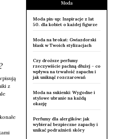
Moda
Moda pin-up: Inspiracje z lat
50. dla kobiet o każdej figurze
Moda na brokat: Gwiazdorski
blask w Twoich stylizacjach
Czy droższe perfumy
?
rzeczywiście pachną dłużej – co
wpływa na trwałość zapachu i
jak uniknąć rozczarowań
wpisują
iki z
Moda na sukienki: Wygodne i
ale
stylowe ubranie na każdą
okazję
skonałe
Perfumy dla alergików: jak
wybierać bezpieczne zapachy i
unikać podrażnień skóry
kami