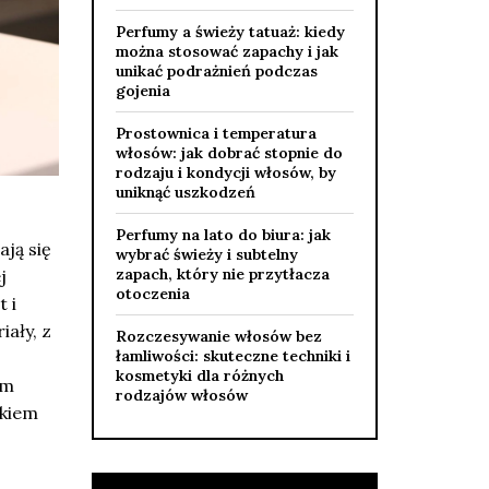
Perfumy a świeży tatuaż: kiedy
można stosować zapachy i jak
unikać podrażnień podczas
gojenia
Prostownica i temperatura
włosów: jak dobrać stopnie do
rodzaju i kondycji włosów, by
uniknąć uszkodzeń
Perfumy na lato do biura: jak
ją się
wybrać świeży i subtelny
zapach, który nie przytłacza
j
otoczenia
 i
ały, z
Rozczesywanie włosów bez
łamliwości: skuteczne techniki i
kosmetyki dla różnych
ym
rodzajów włosów
skiem