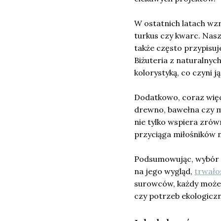
W ostatnich latach wz
turkus czy kwarc. Naszy
także często przypisu
Biżuteria z naturalny
kolorystyką, co czyni j
Dodatkowo, coraz wię
drewno, bawełna czy ma
nie tylko wspiera zrów
przyciąga miłośników 
Podsumowując, wybór m
na jego wygląd,
trwało
surowców, każdy może z
czy potrzeb ekologicz