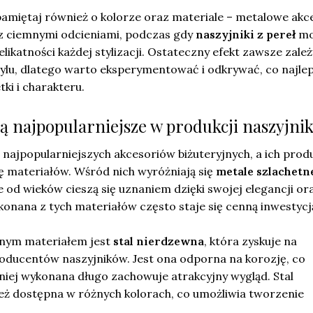
pamiętaj również o kolorze oraz materiale – metalowe akc
 z ciemnymi odcieniami, podczas gdy
naszyjniki z pereł
mo
ikatności każdej stylizacji. Ostateczny efekt zawsze zależ
ylu, dlatego warto eksperymentować i odkrywać, co najlep
ki i charakteru.
są najpopularniejsze w produkcji naszyjni
z najpopularniejszych akcesoriów biżuteryjnych, a ich prod
 materiałów. Wśród nich wyróżniają się
metale szlachetn
re od wieków cieszą się uznaniem dzięki swojej elegancji or
ykonana z tych materiałów często staje się cenną inwestycj
nym materiałem jest
stal nierdzewna
, która zyskuje na
oducentów naszyjników. Jest ona odporna na korozję, co
z niej wykonana długo zachowuje atrakcyjny wygląd. Stal
eż dostępna w różnych kolorach, co umożliwia tworzenie